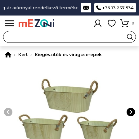
g-ár aránnyal rendelkező termékek
A legjobb design-minősé
+36 13 237 534
0
Kert
Kiegészítők és virágcserepek