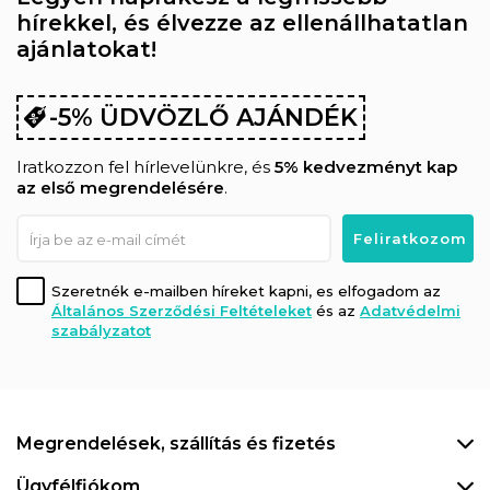
hírekkel, és élvezze az ellenállhatatlan
ajánlatokat!
-5% ÜDVÖZLŐ AJÁNDÉK
Iratkozzon fel hírlevelünkre, és
5% kedvezményt kap
az első megrendelésére
.
Szeretnék e-mailben híreket kapni, es elfogadom az
Általános Szerződési Feltételeket
és az
Adatvédelmi
szabályzatot
Megrendelések, szállítás és fizetés
Ügyfélfiókom