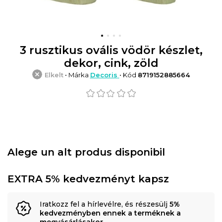
3 rusztikus ovális vödör készlet,
dekor, cink, zöld
Elkelt
• Márka
Decoris
• Kód
8719152885664
Alege un alt produs disponibil
EXTRA 5% kedvezményt kapsz
Iratkozz fel a hírlevélre, és részesülj
5%
kedvezményben ennek a terméknek a
megvásárlásakor
.