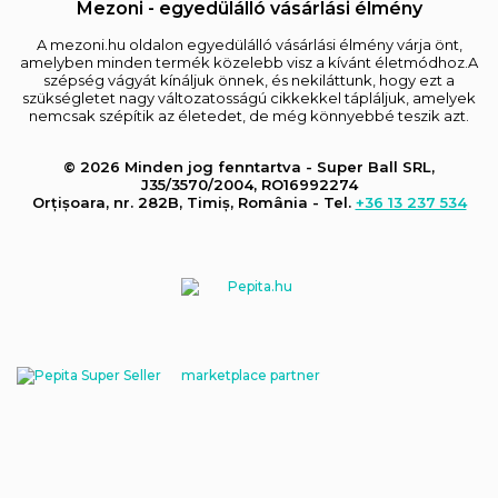
Mezoni - egyedülálló vásárlási élmény
A mezoni.hu oldalon egyedülálló vásárlási élmény várja önt,
amelyben minden termék közelebb visz a kívánt életmódhoz.A
szépség vágyát kínáljuk önnek, és nekiláttunk, hogy ezt a
szükségletet nagy változatosságú cikkekkel tápláljuk, amelyek
nemcsak szépítik az életedet, de még könnyebbé teszik azt.
© 2026 Minden jog fenntartva - Super Ball SRL,
J35/3570/2004, RO16992274
Orțișoara, nr. 282B, Timiș, România - Tel.
+36 13 237 534
marketplace partner