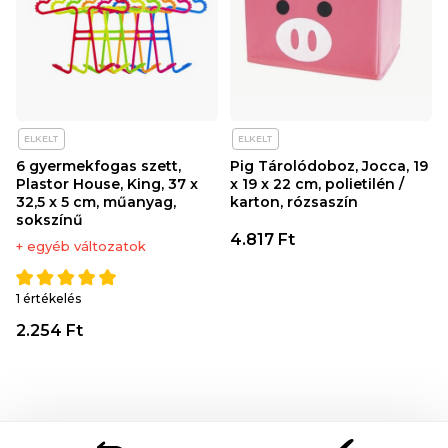
ELKELT
ELKELT
6 gyermekfogas szett,
Pig Tárolódoboz, Jocca, 19
Plastor House, King, 37 x
x 19 x 22 cm, polietilén /
32,5 x 5 cm, műanyag,
karton, rózsaszín
sokszínű
4.817 Ft
+ egyéb változatok
1 értékelés
2.254 Ft