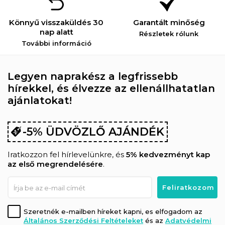
Könnyű visszaküldés 30
Garantált minőség
nap alatt
Részletek rólunk
További információ
Legyen naprakész a legfrissebb
hírekkel, és élvezze az ellenállhatatlan
ajánlatokat!
-5% ÜDVÖZLŐ AJÁNDÉK
Iratkozzon fel hírlevelünkre, és
5% kedvezményt kap
az első megrendelésére
.
Szeretnék e-mailben híreket kapni, es elfogadom az
Általános Szerződési Feltételeket
és az
Adatvédelmi