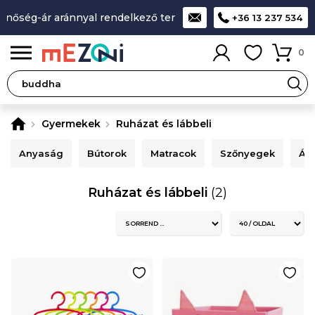
inőség-ár aránnyal rendelkező termékek
A legjobb design-m
+36 13 237 534
0
Gyermekek
Ruházat és lábbeli
Anyaság
Bútorok
Matracok
Szőnyegek
Ág
Ruházat és lábbeli
(2)