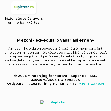
Biztonságos és gyors
online bankkártya
Mezoni - egyedülálló vásárlási élmény
A mezoni.hu oldalon egyedülálló vásárlási élmény várja önt,
amelyben minden termék közelebb visz a kívánt életmódhoz.A
szépség vágyát kínáljuk önnek, és nekiláttunk, hogy ezt a
szükségletet nagy változatosságú cikkekkel tápláljuk, amelyek
nemcsak szépítik az életedet, de még könnyebbé teszik azt.
© 2026 Minden jog fenntartva - Super Ball SRL,
J35/3570/2004, RO16992274
Orțișoara, nr. 282B, Timiș, România - Tel.
+36 13 237 534