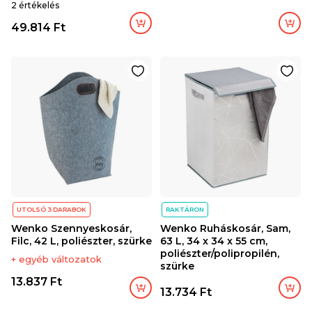
2 értékelés
49.814 Ft
UTOLSÓ 3 DARABOK
RAKTÁRON
Wenko Szennyeskosár,
Wenko Ruháskosár, Sam,
Filc, 42 L, poliészter, szürke
63 L, 34 x 34 x 55 cm,
poliészter/polipropilén,
+ egyéb változatok
szürke
13.837 Ft
13.734 Ft