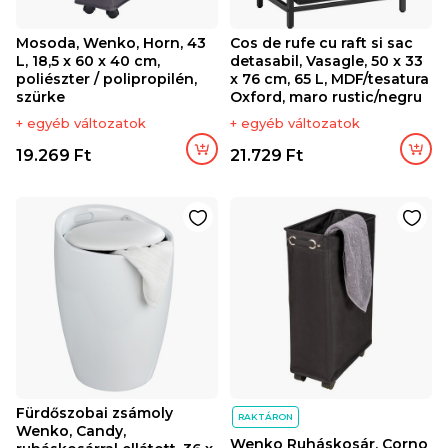
Mosoda, Wenko, Horn, 43
Cos de rufe cu raft si sac
L, 18,5 x 60 x 40 cm,
detasabil, Vasagle, 50 x 33
poliészter / polipropilén,
x 76 cm, 65 L, MDF/tesatura
szürke
Oxford, maro rustic/negru
+ egyéb változatok
+ egyéb változatok
19.269 Ft
21.729 Ft
Fürdőszobai zsámoly
RAKTÁRON
Wenko, Candy,
Wenko Ruháskosár, Corno