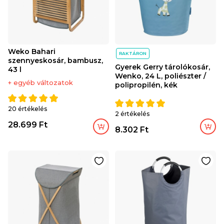
Weko Bahari
RAKTÁRON
szennyeskosár, bambusz,
Gyerek Gerry tárolókosár,
43 l
Wenko, 24 L, poliészter /
+ egyéb változatok
polipropilén, kék
20 értékelés
2 értékelés
28.699 Ft
8.302 Ft