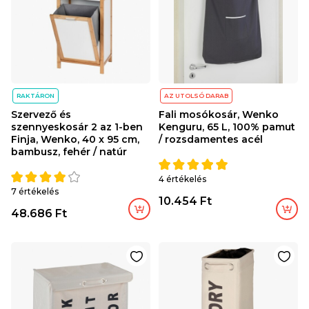
RAKTÁRON
AZ UTOLSÓ DARAB
Szervező és
Fali mosókosár, Wenko
szennyeskosár 2 az 1-ben
Kenguru, 65 L, 100% pamut
Finja, Wenko, 40 x 95 cm,
/ rozsdamentes acél
bambusz, fehér / natúr
4 értékelés
7 értékelés
10.454 Ft
48.686 Ft