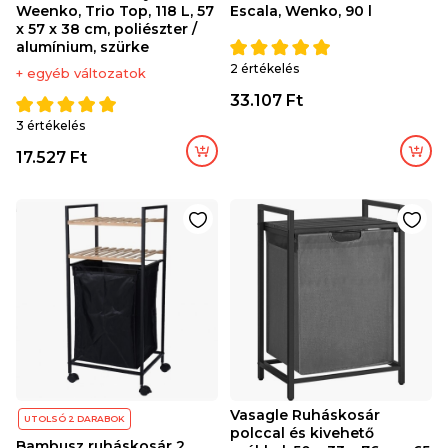
Weenko, Trio Top, 118 L, 57
Escala, Wenko, 90 l
x 57 x 38 cm, poliészter /
alumínium, szürke
2 értékelés
+ egyéb változatok
33.107 Ft
3 értékelés
17.527 Ft
Vasagle Ruháskosár
UTOLSÓ 2 DARABOK
polccal és kivehető
Bambusz ruháskosár 2