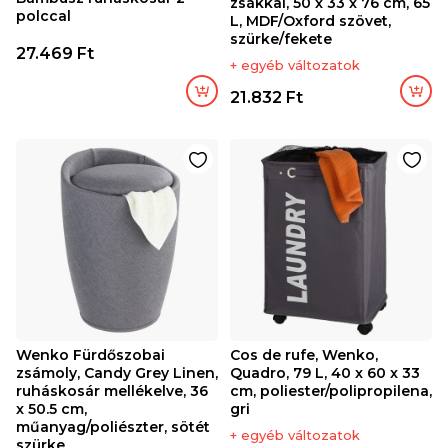
zsákkal, 50 x 33 x 76 cm, 65
polccal
L, MDF/Oxford szövet,
szürke/fekete
27.469 Ft
+ egyéb változatok
21.832 Ft
Wenko Fürdőszobai
Cos de rufe, Wenko,
zsámoly, Candy Grey Linen,
Quadro, 79 L, 40 x 60 x 33
ruháskosár mellékelve, 36
cm, poliester/polipropilena,
x 50.5 cm,
gri
műanyag/poliészter, sötét
+ egyéb változatok
szürke