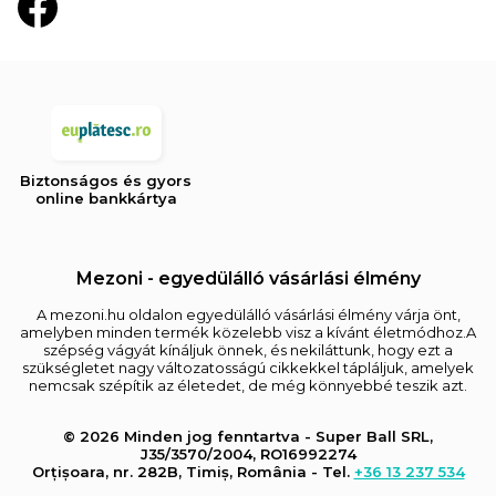
Biztonságos és gyors
online bankkártya
Mezoni - egyedülálló vásárlási élmény
A mezoni.hu oldalon egyedülálló vásárlási élmény várja önt,
amelyben minden termék közelebb visz a kívánt életmódhoz.A
szépség vágyát kínáljuk önnek, és nekiláttunk, hogy ezt a
szükségletet nagy változatosságú cikkekkel tápláljuk, amelyek
nemcsak szépítik az életedet, de még könnyebbé teszik azt.
© 2026 Minden jog fenntartva - Super Ball SRL,
J35/3570/2004, RO16992274
Orțișoara, nr. 282B, Timiș, România - Tel.
+36 13 237 534