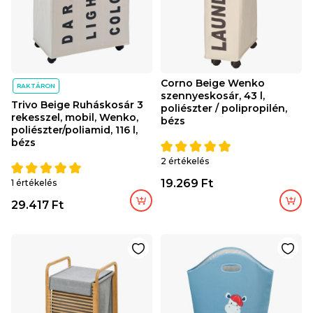
Corno Beige Wenko
RAKTÁRON
szennyeskosár, 43 l,
Trivo Beige Ruháskosár 3
poliészter / polipropilén,
rekesszel, mobil, Wenko,
bézs
poliészter/poliamid, 116 l,
bézs
2 értékelés
19.269 Ft
1 értékelés
29.417 Ft