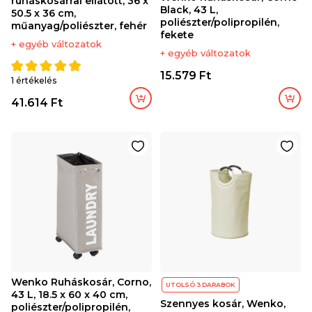
ruháskosárral ellátott, 36 x
Black, 43 L,
50.5 x 36 cm,
poliészter/polipropilén,
műanyag/poliészter, fehér
fekete
+ egyéb változatok
+ egyéb változatok
15.579 Ft
1 értékelés
41.614 Ft
Wenko Ruháskosár, Corno,
UTOLSÓ 3 DARABOK
43 L, 18.5 x 60 x 40 cm,
Szennyes kosár, Wenko,
poliészter/polipropilén,