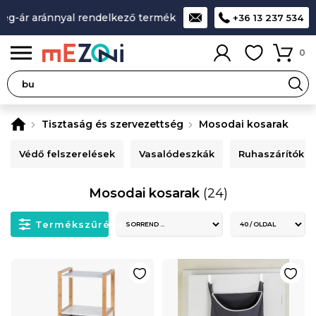
-ár aránnyal rendelkező termékek
A legjobb design-minőség
+36 13 237 534
0
Tisztaság és szervezettség
Mosodai kosarak
Védő felszerelések
Vasalódeszkák
Ruhaszárítók
Mosodai kosarak
(24)
Termékszűrése