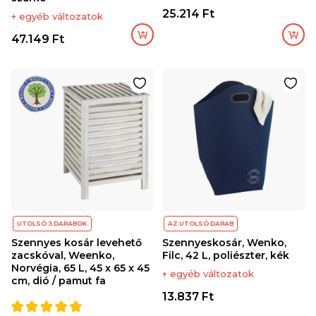
25.214 Ft
+ egyéb változatok
47.149 Ft
UTOLSÓ 3 DARABOK
AZ UTOLSÓ DARAB
Szennyes kosár levehető
Szennyeskosár, Wenko,
zacskóval, Weenko,
Filc, 42 L, poliészter, kék
Norvégia, 65 L, 45 x 65 x 45
+ egyéb változatok
cm, dió / pamut fa
13.837 Ft