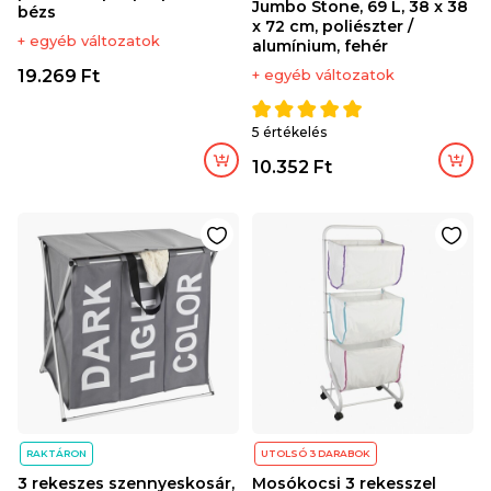
Jumbo Stone, 69 L, 38 x 38
bézs
x 72 cm, poliészter /
+ egyéb változatok
alumínium, fehér
19.269 Ft
+ egyéb változatok
5 értékelés
10.352 Ft
RAKTÁRON
UTOLSÓ 3 DARABOK
3 rekeszes szennyeskosár,
Mosókocsi 3 rekesszel