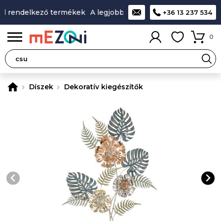
l rendelkező termékek
A legjobb design-minőség-ár aránnya
+36 13 237 534
0
Díszek
Dekoratív kiegészítők