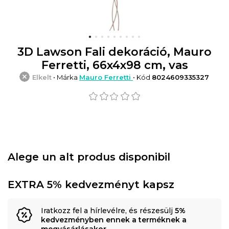
3D Lawson Fali dekoráció, Mauro
Ferretti, 66x4x98 cm, vas
Elkelt
• Márka
Mauro Ferretti
• Kód
8024609335327
Alege un alt produs disponibil
EXTRA 5% kedvezményt kapsz
Iratkozz fel a hírlevélre, és részesülj
5%
kedvezményben ennek a terméknek a
megvásárlásakor
.