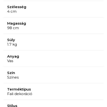
Szélesség
4 cm
Magasság
98 cm
Súly
1.7 kg
Anyag
Vas
Szín
Színes
Terméktípus
Fali dekoráció
Stílus