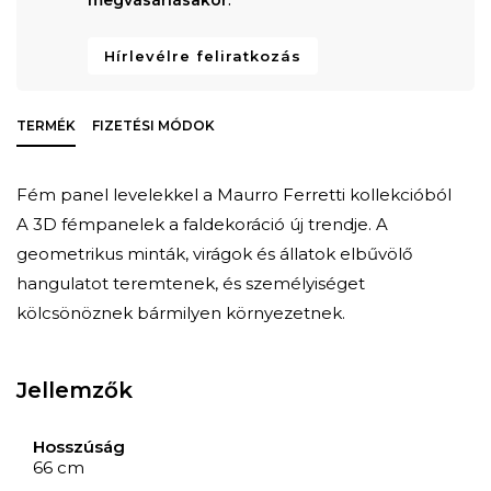
Hírlevélre feliratkozás
TERMÉK
FIZETÉSI MÓDOK
Fém panel levelekkel a Maurro Ferretti kollekcióból
A 3D fémpanelek a faldekoráció új trendje. A
geometrikus minták, virágok és állatok elbűvölő
hangulatot teremtenek, és személyiséget
kölcsönöznek bármilyen környezetnek.
Jellemzők
Hosszúság
66 cm