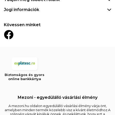
Jogi információk
Kövessen minket
Biztonságos és gyors
online bankkártya
Mezoni - egyedülálló vásárlási élmény
A mezoni.hu oldalon egyedülálló vásárlási élmény várja önt,
amelyben minden termék közelebb visz a kívánt életmódhoz.A
szépség vágyát kínáljuk önnek, és nekiláttunk, hogy ezt a