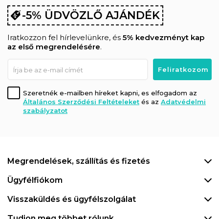
-5% ÜDVÖZLŐ AJÁNDÉK
Iratkozzon fel hírlevelünkre, és
5% kedvezményt kap
az első megrendelésére
.
Szeretnék e-mailben híreket kapni, es elfogadom az
Általános Szerződési Feltételeket
és az
Adatvédelmi
szabályzatot
Megrendelések, szállítás és fizetés
Ügyfélfiókom
Visszaküldés és ügyfélszolgálat
Tudjon meg többet rólunk