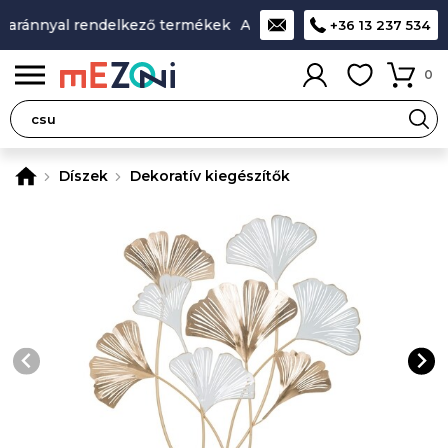
 aránnyal rendelkező termékek
A legjobb design-minőség-ár 
+36 13 237 534
0
Díszek
Dekoratív kiegészítők