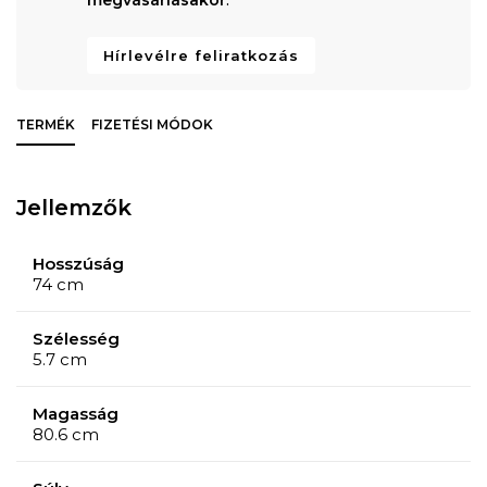
Hírlevélre feliratkozás
TERMÉK
FIZETÉSI MÓDOK
Jellemzők
Hosszúság
74 cm
Szélesség
5.7 cm
Magasság
80.6 cm