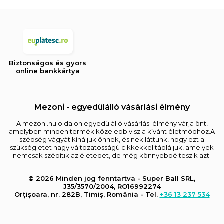
Biztonságos és gyors
online bankkártya
Mezoni - egyedülálló vásárlási élmény
A mezoni.hu oldalon egyedülálló vásárlási élmény várja önt,
amelyben minden termék közelebb visz a kívánt életmódhoz.A
szépség vágyát kínáljuk önnek, és nekiláttunk, hogy ezt a
szükségletet nagy változatosságú cikkekkel tápláljuk, amelyek
nemcsak szépítik az életedet, de még könnyebbé teszik azt.
© 2026 Minden jog fenntartva - Super Ball SRL,
J35/3570/2004, RO16992274
Orțișoara, nr. 282B, Timiș, România - Tel.
+36 13 237 534