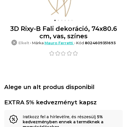
3D Rixy-B Fali dekoráció, 74x80.6
cm, vas, színes
Elkelt
• Márka
Mauro Ferretti
• Kód
8024609351693
Alege un alt produs disponibil
EXTRA 5% kedvezményt kapsz
Iratkozz fel a hírlevélre, és részesülj
5%
kedvezményben ennek a terméknek a
megvásárlásakor
.