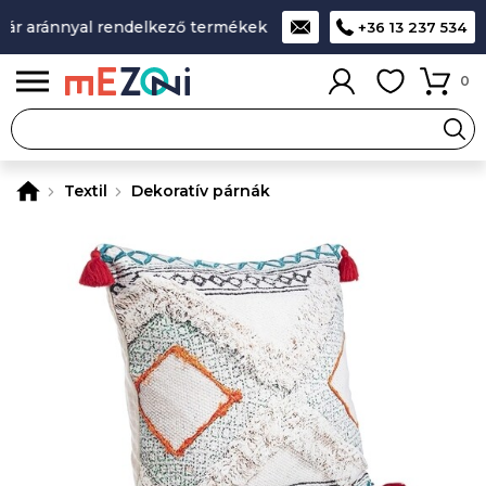
r aránnyal rendelkező termékek
A legjobb design-minőség-á
+36 13 237 534
0
Textil
Dekoratív párnák