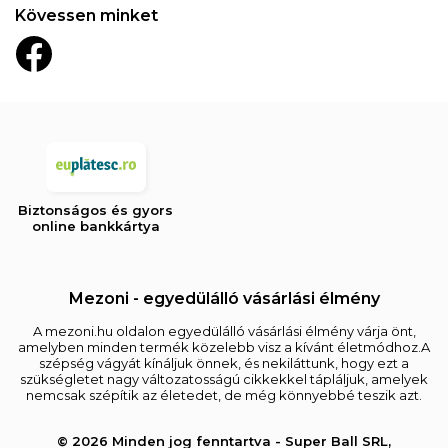
Kövessen minket
Biztonságos és gyors
online bankkártya
Mezoni - egyedülálló vásárlási élmény
A mezoni.hu oldalon egyedülálló vásárlási élmény várja önt,
amelyben minden termék közelebb visz a kívánt életmódhoz.A
szépség vágyát kínáljuk önnek, és nekiláttunk, hogy ezt a
szükségletet nagy változatosságú cikkekkel tápláljuk, amelyek
nemcsak szépítik az életedet, de még könnyebbé teszik azt.
© 2026 Minden jog fenntartva - Super Ball SRL,