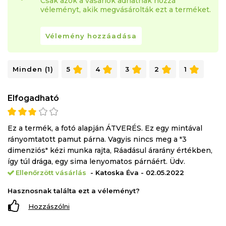
Csak azok a vásárlók adhatnak hozzá
véleményt, akik megvásárolták ezt a terméket.
Vélemény hozzáadása
Minden (1)
5
4
3
2
1
Elfogadható
Ez a termék, a fotó alapján ÁTVERÉS. Ez egy mintával
rányomtatott pamut párna. Vagyis nincs meg a "3
dimenziós" kézi munka rajta, Ráadásul árarány értékben,
így túl drága, egy sima lenyomatos párnáért. Üdv.
Ellenőrzött vásárlás
- Katoska Éva - 02.05.2022
Hasznosnak találta ezt a véleményt?
Hozzászólni