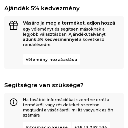
Ajándék 5% kedvezmény
Vásárolja meg a terméket, adjon hozzá
egy véleményt és segítsen másoknak a
legjobb választásban.
Ajándékutalványt
adunk 5% kedvezménnyel
a következő
rendelésedre.
Vélemény hozzáadása
Segítségre van szüksége?
Ha további információkat szeretne erről a
termékről, vagy részleteket szeretne
megtudni a vásárlásról, mi itt vagyunk az ön
számára.
Információ kérése
+36 13 237 534