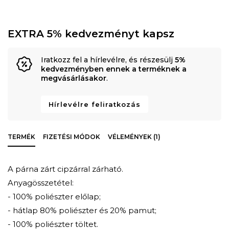
EXTRA 5% kedvezményt kapsz
Iratkozz fel a hírlevélre, és részesülj
5%
kedvezményben ennek a terméknek a
megvásárlásakor
.
Hírlevélre feliratkozás
TERMÉK
FIZETÉSI MÓDOK
VÉLEMÉNYEK (1)
A párna zárt cipzárral zárható.
Anyagösszetétel:
- 100% poliészter előlap;
- hátlap 80% poliészter és 20% pamut;
- 100% poliészter töltet.