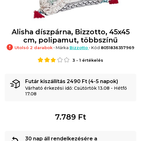
Alisha díszpárna, Bizzotto, 45x45
cm, polipamut, többszínű
Utolsó 2 darabok
• Márka
Bizzotto
• Kód
8051836357969
3
-
1
értékelés
Futár kiszállítás 2490 Ft (4-5 napok)
Várható érkezési idő: Csütörtök 13.08 - Hétfő
17.08
7.789
Ft
30 nap áll rendelkezésére a