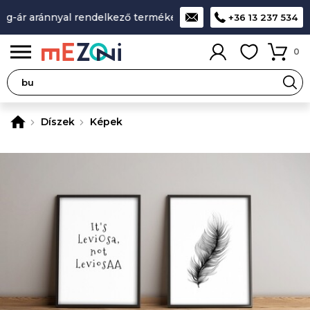
g-ár aránnyal rendelkező termékek
A legjobb design-minősé
+36 13 237 534
0
Díszek
Képek