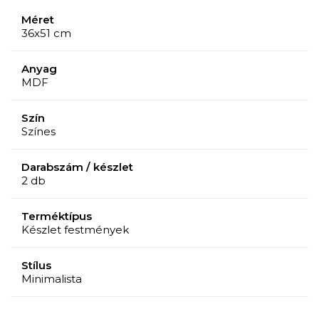
Méret
36x51 cm
Anyag
MDF
Szín
Színes
Darabszám / készlet
2 db
Terméktípus
Készlet festmények
Stílus
Minimalista