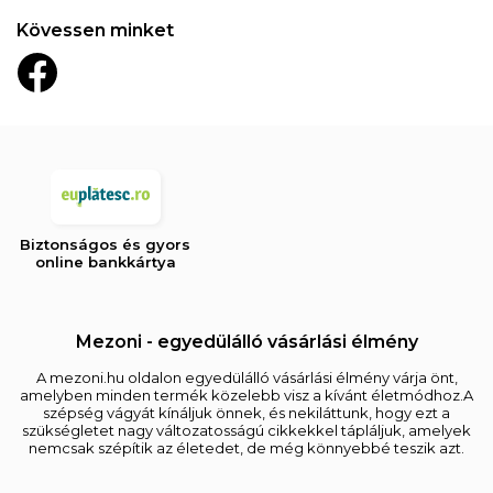
Kövessen minket
Biztonságos és gyors
online bankkártya
Mezoni - egyedülálló vásárlási élmény
A mezoni.hu oldalon egyedülálló vásárlási élmény várja önt,
amelyben minden termék közelebb visz a kívánt életmódhoz.A
szépség vágyát kínáljuk önnek, és nekiláttunk, hogy ezt a
szükségletet nagy változatosságú cikkekkel tápláljuk, amelyek
nemcsak szépítik az életedet, de még könnyebbé teszik azt.