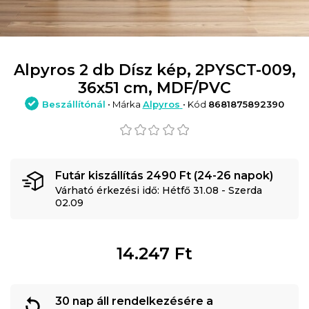
Alpyros 2 db Dísz kép, 2PYSCT-009,
36x51 cm, MDF/PVC
Beszállítónál
• Márka
Alpyros
• Kód
8681875892390
Futár kiszállítás 2490 Ft (24-26 napok)
Várható érkezési idő: Hétfő 31.08 - Szerda
02.09
14.247
Ft
30 nap áll rendelkezésére a