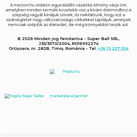
A mezoni.hu oldalon egyedülálló vásárlási élmény várja önt,
amelyben minden termék közelebb visz a kívánt életmódhoz.A
szépség vágyát kínáljuk önnek, és nekiláttunk, hogy ezt a
szükségletet nagy változatosságú cikkekkel tápláljuk, amelyek
nemcsak szépítik az életedet, de még könnyebbé teszik azt.
© 2026 Minden jog fenntartva - Super Ball SRL,
J35/3570/2004, RO16992274
Orțișoara, nr. 282B, Timiș, România - Tel.
+36 13 237 534
marketplace partner