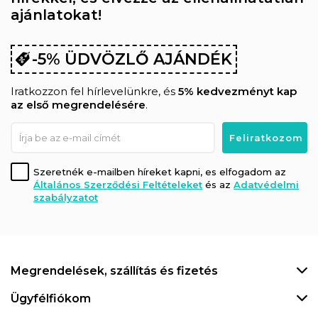
ajánlatokat!
-5% ÜDVÖZLŐ AJÁNDÉK
Iratkozzon fel hírlevelünkre, és
5% kedvezményt kap
az első megrendelésére
.
Szeretnék e-mailben híreket kapni, es elfogadom az
Általános Szerződési Feltételeket
és az
Adatvédelmi
szabályzatot
Megrendelések, szállítás és fizetés
Ügyfélfiókom