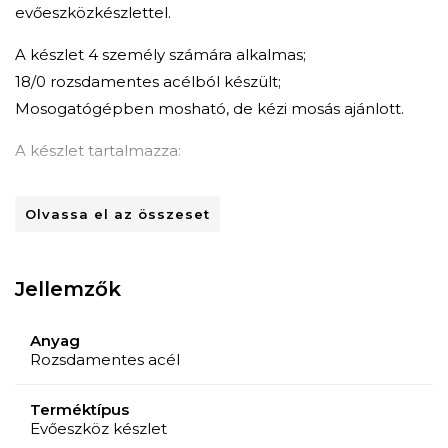
evőeszközkészlettel.
A készlet 4 személy számára alkalmas;
18/0 rozsdamentes acélból készült;
Mosogatógépben mosható, de kézi mosás ajánlott.
A készlet tartalmazza:
4 kés;
Olvassa el az összeset
4 villa;
4 kanál;
4 teáskanál.
Jellemzők
Az asztali kés 23 cm hosszú.
Anyag
Villa-/kanalnyél vastagsága: 2,0 mm.
Rozsdamentes acél
Az Amefa evőeszközökkel élvezheti a jó ételeket!
Terméktípus
Evőeszköz készlet
Az Amefa evőeszközök a mindennapokra és a