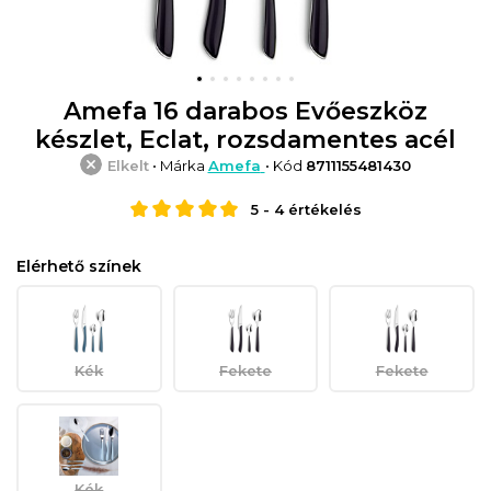
Amefa 16 darabos Evőeszköz
készlet, Eclat, rozsdamentes acél
Elkelt
• Márka
Amefa
• Kód
8711155481430
5
-
4
értékelés
Elérhető színek
Kék
Fekete
Fekete
Kék