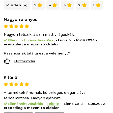
evőeszközök nagy gondossággal és precizitással
Minden (4)
5
4
3
2
1
készülnek, és kiváló minőségű krómozott acélból
készülnek. Az evőeszközök kézi mosása előnyös és
Nagyon aranyos
ajánlott a szín és a fény megőrzése érdekében. Kerülje
a túlságosan súroló szivacsokat, a fehérítőt és a
Nagyon tetszik, a szín matt világoskék.
szódabikarbóna használatát. Mosás után puha ruhával
Ellenőrzött vásárlás
-
Kék
- Lucia M. - 10.08.2024 -
szárítsa meg az evőeszközöket.
eredetileg a mezoni.ro oldalon
Ezek az evőeszközök betehetők a mosogatógépbe,
Hasznosnak találta ezt a véleményt?
de legfeljebb 3%-os foszfáttartalmú tisztítószert és
Hozzászólni
40°C-os vagy annál alacsonyabb hőmérsékletű
mosóprogramot használjon.
Kitűnő
A termékek finomak, különleges eleganciával
rendelkeznek. Nagyon ajánlom!
Ellenőrzött vásárlás
-
Fekete
- Elena Calu - 16.08.2022 -
eredetileg a mezoni.ro oldalon