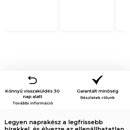
Könnyű visszaküldés 30
Garantált minőség
nap alatt
Részletek rólunk
További információ
Legyen naprakész a legfrissebb
hírekkel, és élvezze az ellenállhatatlan