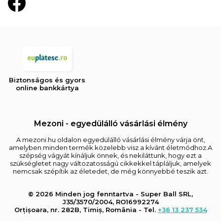
Biztonságos és gyors
online bankkártya
Mezoni - egyedülálló vásárlási élmény
A mezoni.hu oldalon egyedülálló vásárlási élmény várja önt,
amelyben minden termék közelebb visz a kívánt életmódhoz.A
szépség vágyát kínáljuk önnek, és nekiláttunk, hogy ezt a
szükségletet nagy változatosságú cikkekkel tápláljuk, amelyek
nemcsak szépítik az életedet, de még könnyebbé teszik azt.
© 2026 Minden jog fenntartva - Super Ball SRL,
J35/3570/2004, RO16992274
Orțișoara, nr. 282B, Timiș, România - Tel.
+36 13 237 534