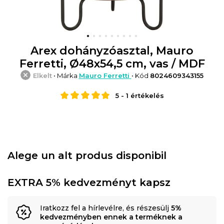
Arex dohányzóasztal, Mauro
Ferretti, Ø48x54,5 cm, vas / MDF
Elkelt
• Márka
Mauro Ferretti
• Kód
8024609343155
5
-
1
értékelés
Alege un alt produs disponibil
EXTRA 5% kedvezményt kapsz
Iratkozz fel a hírlevélre, és részesülj
5%
kedvezményben ennek a terméknek a