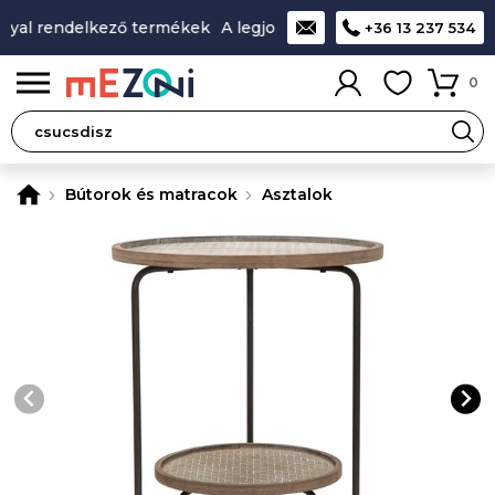
yal rendelkező termékek
A legjobb design-minőség-ár aránn
+36 13 237 534
0
Bútorok és matracok
Asztalok