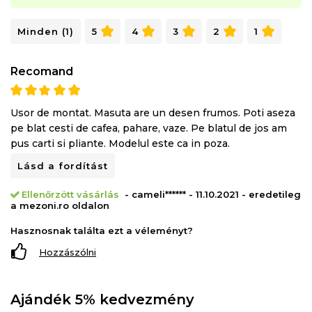
Minden (1)
5
4
3
2
1
Recomand
Usor de montat. Masuta are un desen frumos. Poti aseza
pe blat cesti de cafea, pahare, vaze. Pe blatul de jos am
pus carti si pliante. Modelul este ca in poza.
Lásd a fordítást
Ellenőrzött vásárlás
- cameli****** - 11.10.2021 - eredetileg
a mezoni.ro oldalon
Hasznosnak találta ezt a véleményt?
Hozzászólni
Ajándék 5% kedvezmény