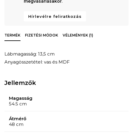
megvásárlásakor
.
Hírlevélre feliratkozás
TERMÉK
FIZETÉSI MÓDOK
VÉLEMÉNYEK (1)
Lábmagasság: 13,5 cm
Anyagösszetétel: vas és MDF
Jellemzők
Magasság
54.5 cm
Átmérő
48 cm