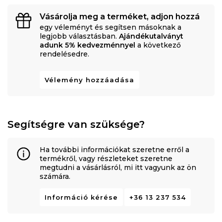
Vásárolja meg a terméket, adjon hozzá
egy véleményt és segítsen másoknak a
legjobb választásban.
Ajándékutalványt
adunk 5% kedvezménnyel
a következő
rendelésedre.
Vélemény hozzáadása
Segítségre van szüksége?
Ha további információkat szeretne erről a
termékről, vagy részleteket szeretne
megtudni a vásárlásról, mi itt vagyunk az ön
számára.
Információ kérése
+36 13 237 534