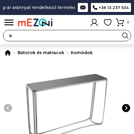
g-ár aránnyal rendelkező termékek
A legjobb design-minősé
+36 13 237 534
0
Bútorok és matracok
Komódok