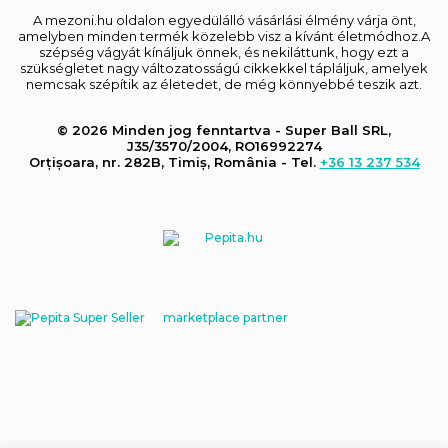
A mezoni.hu oldalon egyedülálló vásárlási élmény várja önt,
amelyben minden termék közelebb visz a kívánt életmódhoz.A
szépség vágyát kínáljuk önnek, és nekiláttunk, hogy ezt a
szükségletet nagy változatosságú cikkekkel tápláljuk, amelyek
nemcsak szépítik az életedet, de még könnyebbé teszik azt.
© 2026 Minden jog fenntartva - Super Ball SRL,
J35/3570/2004, RO16992274
Orțișoara, nr. 282B, Timiș, România - Tel.
+36 13 237 534
marketplace partner