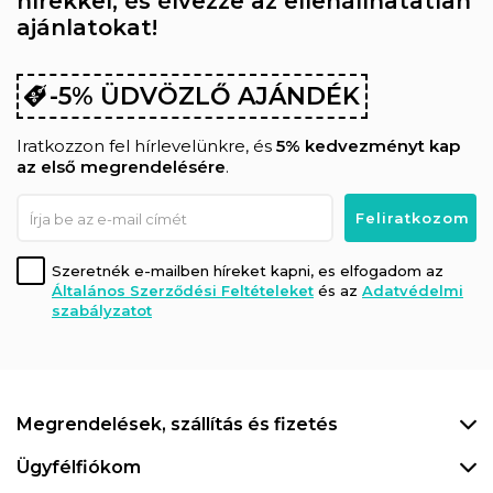
hírekkel, és élvezze az ellenállhatatlan
ajánlatokat!
-5% ÜDVÖZLŐ AJÁNDÉK
Iratkozzon fel hírlevelünkre, és
5% kedvezményt kap
az első megrendelésére
.
Szeretnék e-mailben híreket kapni, es elfogadom az
Általános Szerződési Feltételeket
és az
Adatvédelmi
szabályzatot
Megrendelések, szállítás és fizetés
Ügyfélfiókom