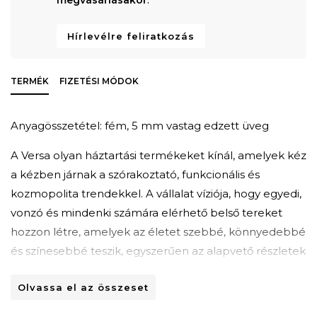
Hírlevélre feliratkozás
TERMÉK
FIZETÉSI MÓDOK
Anyagösszetétel: fém, 5 mm vastag edzett üveg
A Versa olyan háztartási termékeket kínál, amelyek kéz
a kézben járnak a szórakoztató, funkcionális és
kozmopolita trendekkel. A vállalat víziója, hogy egyedi,
vonzó és mindenki számára elérhető belső tereket
hozzon létre, amelyek az életet szebbé, könnyedebbé
és színesebbé teszik, egyszerűen az alapvető részletek
hozzáadásával.
Olvassa el az összeset