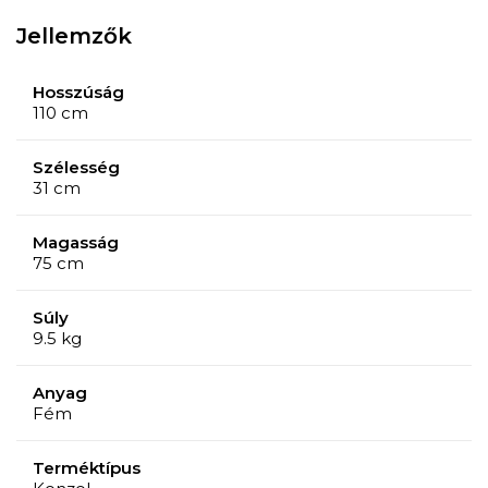
Jellemzők
Hosszúság
110 cm
Szélesség
31 cm
Magasság
75 cm
Súly
9.5 kg
Anyag
Fém
Terméktípus