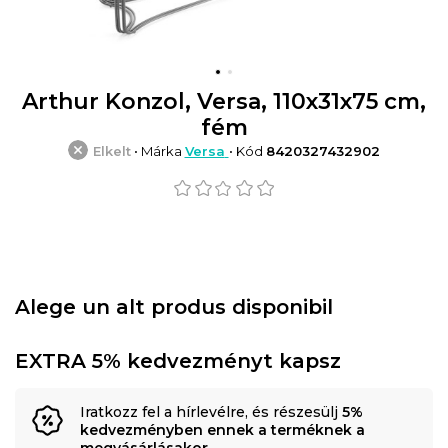
Arthur Konzol, Versa, 110x31x75 cm,
fém
Elkelt
• Márka
Versa
• Kód
8420327432902
Alege un alt produs disponibil
EXTRA 5% kedvezményt kapsz
Iratkozz fel a hírlevélre, és részesülj
5%
kedvezményben ennek a terméknek a
megvásárlásakor
.