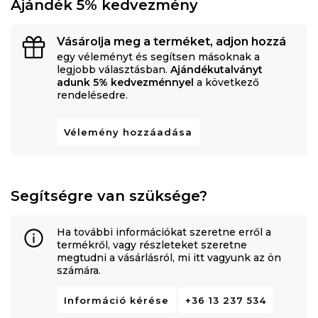
Ajándék 5% kedvezmény
Vásárolja meg a terméket, adjon hozzá
egy véleményt és segítsen másoknak a
legjobb választásban.
Ajándékutalványt
adunk 5% kedvezménnyel
a következő
rendelésedre.
Vélemény hozzáadása
Segítségre van szüksége?
Ha további információkat szeretne erről a
termékről, vagy részleteket szeretne
megtudni a vásárlásról, mi itt vagyunk az ön
számára.
Információ kérése
+36 13 237 534