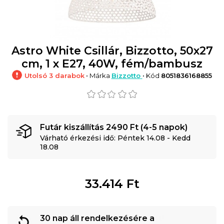
Astro White Csillár, Bizzotto, 50x27
cm, 1 x E27, 40W, fém/bambusz
Utolsó 3 darabok
• Márka
Bizzotto
• Kód
8051836168855
Futár kiszállítás 2490 Ft (4-5 napok)
Várható érkezési idő: Péntek 14.08 - Kedd
18.08
33.414
Ft
30 nap áll rendelkezésére a