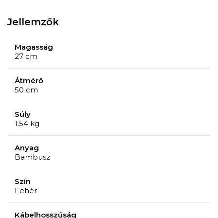
Jellemzők
Magasság
27 cm
Átmérő
50 cm
Súly
1.54 kg
Anyag
Bambusz
Szín
Fehér
Kábelhosszúság