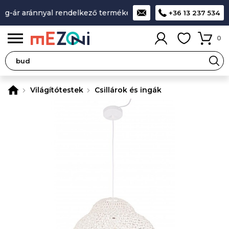
g-ár aránnyal rendelkező termékek
A legjobb design-minősé
+36 13 237 534
0
Világítótestek
Csillárok és ingák