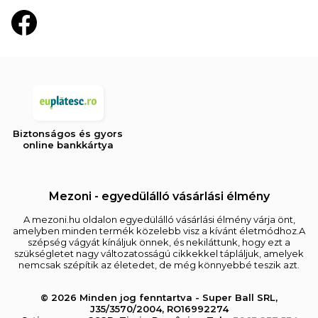
Biztonságos és gyors
online bankkártya
Mezoni - egyedülálló vásárlási élmény
A mezoni.hu oldalon egyedülálló vásárlási élmény várja önt,
amelyben minden termék közelebb visz a kívánt életmódhoz.A
szépség vágyát kínáljuk önnek, és nekiláttunk, hogy ezt a
szükségletet nagy változatosságú cikkekkel tápláljuk, amelyek
nemcsak szépítik az életedet, de még könnyebbé teszik azt.
© 2026 Minden jog fenntartva - Super Ball SRL,
J35/3570/2004, RO16992274