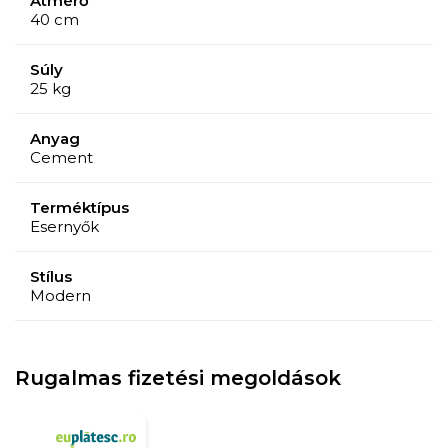
Átmérő
40 cm
Súly
25 kg
Anyag
Cement
Terméktípus
Esernyők
Stílus
Modern
Rugalmas fizetési megoldások