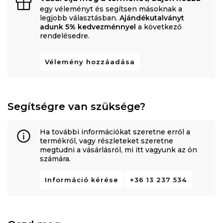
egy véleményt és segítsen másoknak a
legjobb választásban.
Ajándékutalványt
adunk 5% kedvezménnyel
a következő
rendelésedre.
Vélemény hozzáadása
Segítségre van szüksége?
Ha további információkat szeretne erről a
termékről, vagy részleteket szeretne
megtudni a vásárlásról, mi itt vagyunk az ön
számára.
Információ kérése
+36 13 237 534