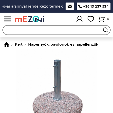
g-ár aránnyal rendelkező termékek
A legjobb design-minősé
+36 13 237 534
0
Kert
Napernyők, pavilonok és napellenzők