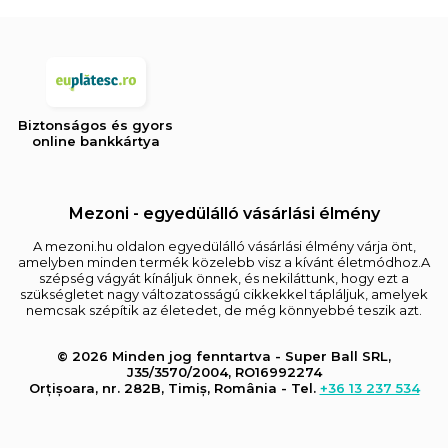
Biztonságos és gyors
online bankkártya
Mezoni - egyedülálló vásárlási élmény
A mezoni.hu oldalon egyedülálló vásárlási élmény várja önt,
amelyben minden termék közelebb visz a kívánt életmódhoz.A
szépség vágyát kínáljuk önnek, és nekiláttunk, hogy ezt a
szükségletet nagy változatosságú cikkekkel tápláljuk, amelyek
nemcsak szépítik az életedet, de még könnyebbé teszik azt.
© 2026 Minden jog fenntartva - Super Ball SRL,
J35/3570/2004, RO16992274
Orțișoara, nr. 282B, Timiș, România - Tel.
+36 13 237 534