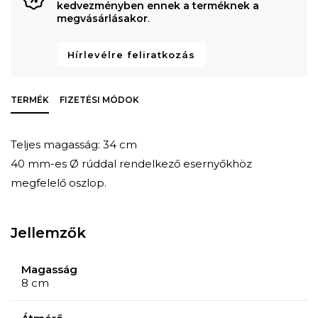
kedvezményben ennek a terméknek a
megvásárlásakor
.
Hírlevélre feliratkozás
TERMÉK
FIZETÉSI MÓDOK
Teljes magasság: 34 cm
40 mm-es Ø rúddal rendelkező esernyőkhöz
megfelelő oszlop.
Jellemzők
Magasság
8 cm