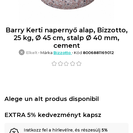
Barry Kerti napernyő alap, Bizzotto,
25 kg, Ø 45 cm, stalp Ø 40 mm,
cement
Elkelt
• Márka
Bizzotto
• Kód
8006881169012
Alege un alt produs disponibil
EXTRA 5% kedvezményt kapsz
Iratkozz fel a hírlevélre, és részesülj
5%