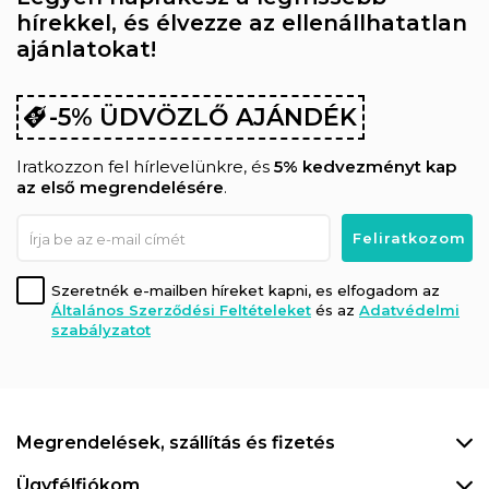
hírekkel, és élvezze az ellenállhatatlan
ajánlatokat!
-5% ÜDVÖZLŐ AJÁNDÉK
Iratkozzon fel hírlevelünkre, és
5% kedvezményt kap
az első megrendelésére
.
Szeretnék e-mailben híreket kapni, es elfogadom az
Általános Szerződési Feltételeket
és az
Adatvédelmi
szabályzatot
Megrendelések, szállítás és fizetés
Ügyfélfiókom