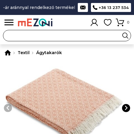
-ár aránnyal rendelkező termékek
A legjobb design-minőség
+36 13 237 534
0
Textil
Ágytakarók