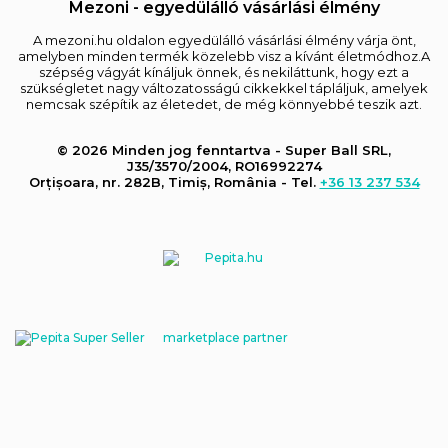
Mezoni - egyedülálló vásárlási élmény
A mezoni.hu oldalon egyedülálló vásárlási élmény várja önt,
amelyben minden termék közelebb visz a kívánt életmódhoz.A
szépség vágyát kínáljuk önnek, és nekiláttunk, hogy ezt a
szükségletet nagy változatosságú cikkekkel tápláljuk, amelyek
nemcsak szépítik az életedet, de még könnyebbé teszik azt.
© 2026 Minden jog fenntartva - Super Ball SRL,
J35/3570/2004, RO16992274
Orțișoara, nr. 282B, Timiș, România - Tel.
+36 13 237 534
marketplace partner