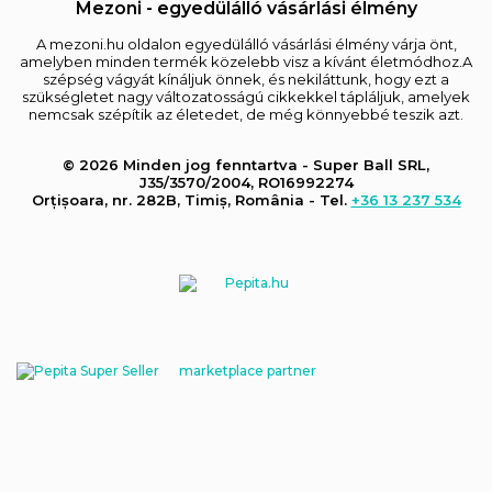
Mezoni - egyedülálló vásárlási élmény
A mezoni.hu oldalon egyedülálló vásárlási élmény várja önt,
amelyben minden termék közelebb visz a kívánt életmódhoz.A
szépség vágyát kínáljuk önnek, és nekiláttunk, hogy ezt a
szükségletet nagy változatosságú cikkekkel tápláljuk, amelyek
nemcsak szépítik az életedet, de még könnyebbé teszik azt.
© 2026 Minden jog fenntartva - Super Ball SRL,
J35/3570/2004, RO16992274
Orțișoara, nr. 282B, Timiș, România - Tel.
+36 13 237 534
marketplace partner