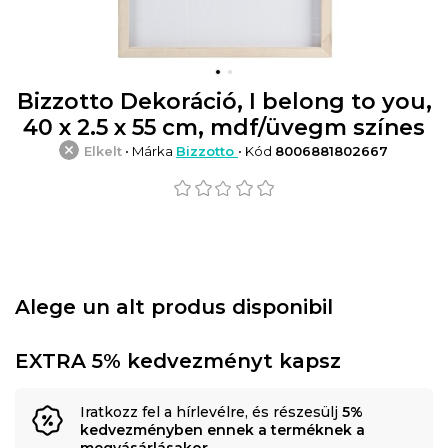
Bizzotto Dekoráció, I belong to you,
40 x 2.5 x 55 cm, mdf/üvegm színes
Elkelt
• Márka
Bizzotto
• Kód
8006881802667
Alege un alt produs disponibil
EXTRA 5% kedvezményt kapsz
Iratkozz fel a hírlevélre, és részesülj
5%
kedvezményben ennek a terméknek a
megvásárlásakor
.