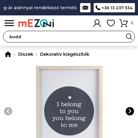
g-ár aránnyal rendelkező termékek
A legjobb design-minősé
+36 13 237 534
0
Díszek
Dekoratív kiegészítők