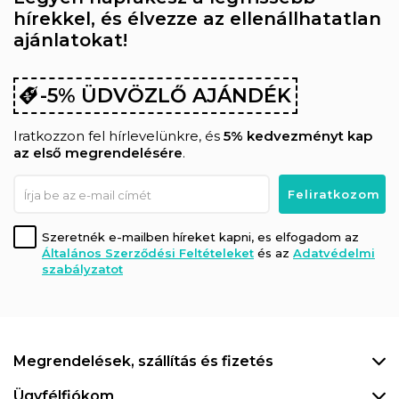
hírekkel, és élvezze az ellenállhatatlan
ajánlatokat!
-5% ÜDVÖZLŐ AJÁNDÉK
Iratkozzon fel hírlevelünkre, és
5% kedvezményt kap
az első megrendelésére
.
Szeretnék e-mailben híreket kapni, es elfogadom az
Általános Szerződési Feltételeket
és az
Adatvédelmi
szabályzatot
Megrendelések, szállítás és fizetés
Ügyfélfiókom