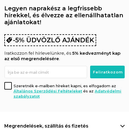
Legyen naprakész a legfrissebb
hírekkel, és élvezze az ellenállhatatlan
ajánlatokat!
-5% ÜDVÖZLŐ AJÁNDÉK
Iratkozzon fel hírlevelünkre, és
5% kedvezményt kap
az első megrendelésére
.
Szeretnék e-mailben híreket kapni, es elfogadom az
Általános Szerződési Feltételeket
és az
Adatvédelmi
szabályzatot
Megrendelések, szállítás és fizetés