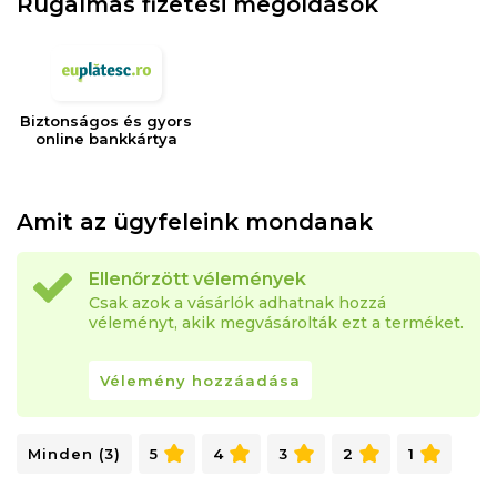
Rugalmas fizetési megoldások
Biztonságos és gyors
online bankkártya
Amit az ügyfeleink mondanak
Ellenőrzött vélemények
Csak azok a vásárlók adhatnak hozzá
véleményt, akik megvásárolták ezt a terméket.
Vélemény hozzáadása
Minden (3)
5
4
3
2
1