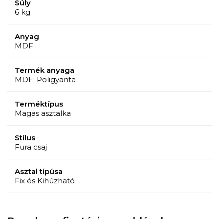
Súly
6 kg
Anyag
MDF
Termék anyaga
MDF; Poligyanta
Terméktípus
Magas asztalka
Stílus
Fura csaj
Asztal típúsa
Fix és Kihúzható