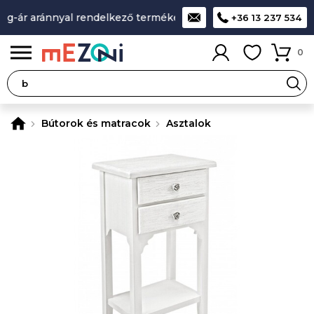
g-ár aránnyal rendelkező termékek
A legjobb design-minőség
+36 13 237 534
0
Bútorok és matracok
Asztalok