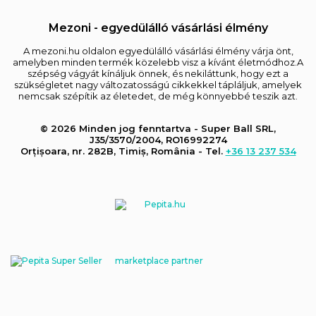
Mezoni - egyedülálló vásárlási élmény
A mezoni.hu oldalon egyedülálló vásárlási élmény várja önt,
amelyben minden termék közelebb visz a kívánt életmódhoz.A
szépség vágyát kínáljuk önnek, és nekiláttunk, hogy ezt a
szükségletet nagy változatosságú cikkekkel tápláljuk, amelyek
nemcsak szépítik az életedet, de még könnyebbé teszik azt.
© 2026 Minden jog fenntartva - Super Ball SRL,
J35/3570/2004, RO16992274
Orțișoara, nr. 282B, Timiș, România - Tel.
+36 13 237 534
marketplace partner