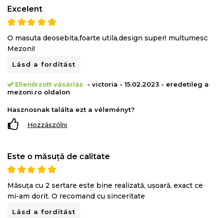
Excelent
O masuta deosebita,foarte utila,design super! multumesc
Mezoni!
Lásd a fordítást
Ellenőrzött vásárlás
- victoria - 15.02.2023 - eredetileg a
mezoni.ro oldalon
Hasznosnak találta ezt a véleményt?
Hozzászólni
Este o măsuță de calitate
Măsuța cu 2 sertare este bine realizată, ușoară, exact ce
mi-am dorit. O recomand cu sinceritate
Lásd a fordítást