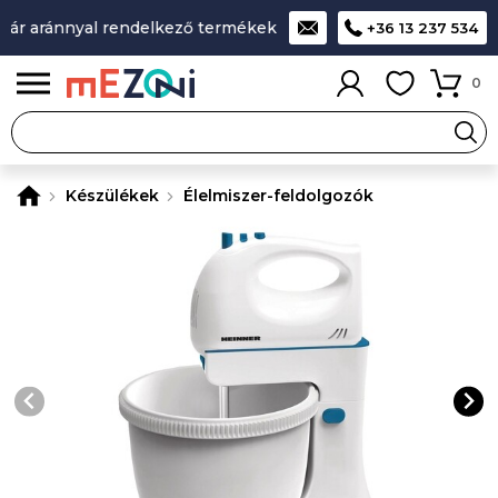
ár aránnyal rendelkező termékek
A legjobb design-minőség-á
+36 13 237 534
0
Készülékek
Élelmiszer-feldolgozók