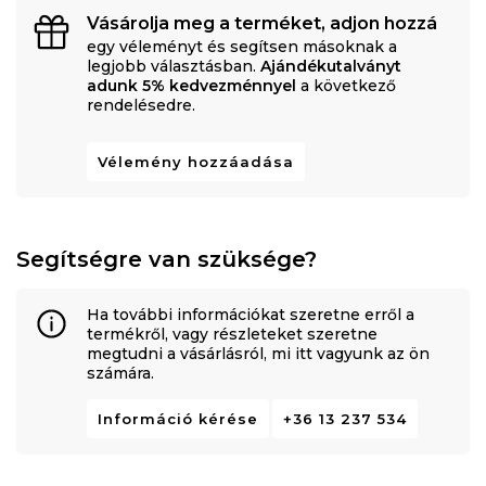
Vásárolja meg a terméket, adjon hozzá
egy véleményt és segítsen másoknak a
legjobb választásban.
Ajándékutalványt
adunk 5% kedvezménnyel
a következő
rendelésedre.
Vélemény hozzáadása
Segítségre van szüksége?
Ha további információkat szeretne erről a
termékről, vagy részleteket szeretne
megtudni a vásárlásról, mi itt vagyunk az ön
számára.
Információ kérése
+36 13 237 534