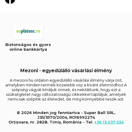
Biztonságos és gyors
online bankkártya
Mezoni - egyedülálló vásárlási élmény
A mezoni.hu oldalon egyedülálló vásárlási élmény várja önt,
amelyben minden termék közelebb visz a kívánt életmódhoz.A
szépség vágyát kínáljuk önnek, és nekiláttunk, hogy ezt a
szükségletet nagy változatosságú cikkekkel tápláljuk, amelyek
nemcsak szépítik az életedet, de még könnyebbé teszik azt.
© 2026 Minden jog fenntartva - Super Ball SRL,
J35/3570/2004, RO16992274
Orțișoara, nr. 282B, Timiș, România - Tel.
+36 13 237 534