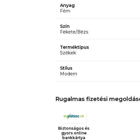
Anyag
Fém
Szín
Fekete/Bézs
Terméktípus
Székek
Stílus
Modern
Rugalmas fizetési megoldás
Biztonságos és
gyors online
bankkártya