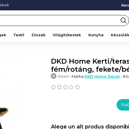
mékek
Ren
gek
Textil
Díszek
Világítótestek
Konyha
Készülé
DKD Home Kerti/terasz
fém/rotáng, fekete/b
Elkelt
• Márka
DKD Home Decor
• K
TUD
Alege un alt produs disponibi