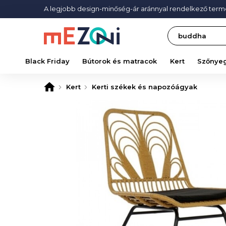
A legjobb design-minőség-ár aránnyal rendelkező ter
Search
Black Friday
Bútorok és matracok
Kert
Szőnye
Kert
Kerti székek és napozóágyak