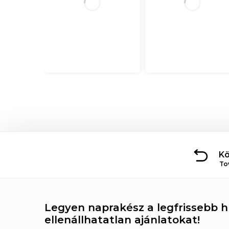
Kö
To
Legyen naprakész a legfrissebb hí
ellenállhatatlan ajánlatokat!