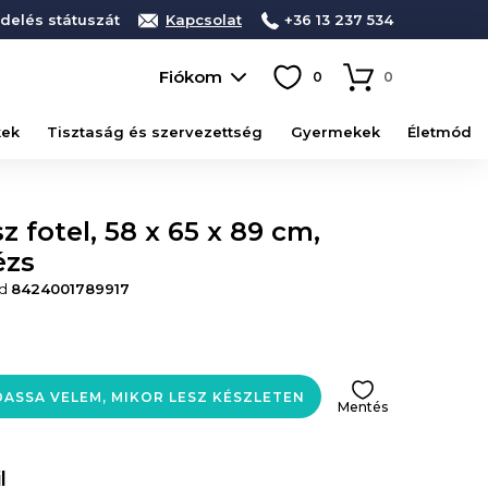
delés státuszát
Kapcsolat
+36 13 237 534
Fiókom
0
0
kek
Tisztaság és szervezettség
Gyermekek
Életmód
 fotel, 58 x 65 x 89 cm,
ézs
ód
8424001789917
ASSA VELEM, MIKOR LESZ KÉSZLETEN
Mentés
l