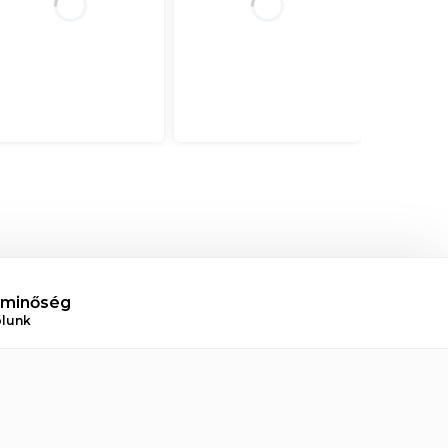
 minőség
ólunk