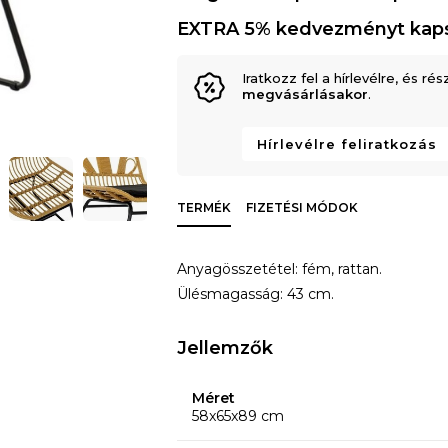
EXTRA 5% kedvezményt kap
Iratkozz fel a hírlevélre, és rés
megvásárlásakor
.
Hírlevélre feliratkozás
TERMÉK
FIZETÉSI MÓDOK
Anyagösszetétel: fém, rattan.
Ülésmagasság: 43 cm.
Jellemzők
Méret
58x65x89 cm