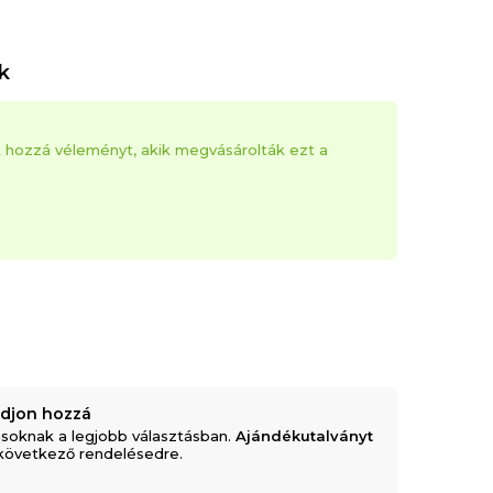
k
k hozzá véleményt, akik megvásárolták ezt a
adjon hozzá
soknak a legjobb választásban.
Ajándékutalványt
következő rendelésedre.