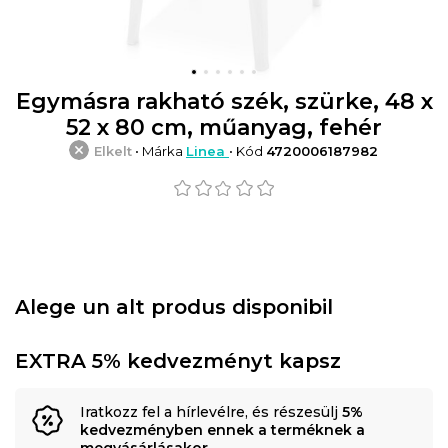
Egymásra rakható szék, szürke, 48 x
52 x 80 cm, műanyag, fehér
Elkelt
• Márka
Linea
• Kód
4720006187982
Alege un alt produs disponibil
EXTRA 5% kedvezményt kapsz
Iratkozz fel a hírlevélre, és részesülj
5%
kedvezményben ennek a terméknek a
megvásárlásakor
.