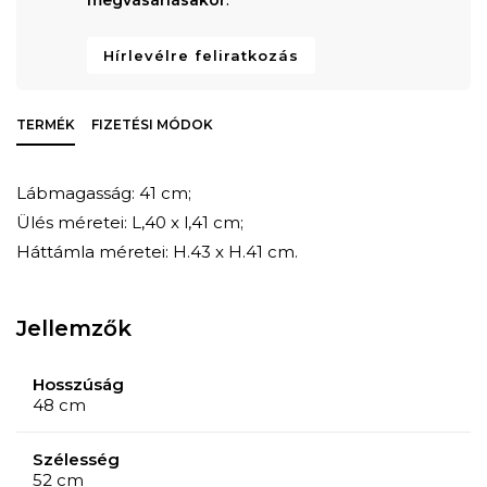
Hírlevélre feliratkozás
TERMÉK
FIZETÉSI MÓDOK
Lábmagasság: 41 cm;
Ülés méretei: L,40 x l,41 cm;
Háttámla méretei: H.43 x H.41 cm.
Jellemzők
Hosszúság
48 cm
Szélesség
52 cm