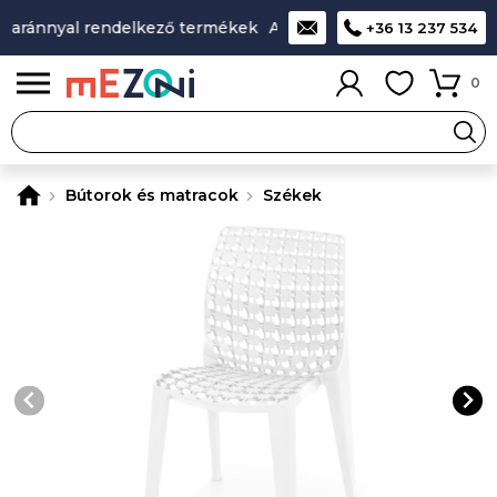
 aránnyal rendelkező termékek
A legjobb design-minőség-ár
+36 13 237 534
0
Bútorok és matracok
Székek