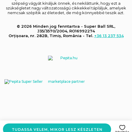
szépség vágyát kínáljuk önnek, és nekiláttunk, hogy ezt a
szükségletet nagy változatosságú cikkekkel tápláljuk, amelyek
nemcsak szépítik az életedet, de még könnyebbé teszik azt.
© 2026 Minden jog fenntartva - Super Ball SRL,
J35/3570/2004, RO16992274
Orțișoara, nr. 282B, Timiș, România - Tel.
+36 13 237 534
marketplace partner
TUDASSA VELEM, MIKOR LESZ KÉSZLETEN