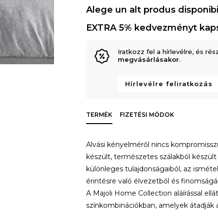
Alege un alt produs disponibi
EXTRA 5% kedvezményt kap
Iratkozz fel a hírlevélre, és rés
megvásárlásakor
.
Hírlevélre feliratkozás
TERMÉK
FIZETÉSI MÓDOK
Alvási kényelméről nincs kompromissz
készült, természetes szálakból készül
különleges tulajdonságaiból, az ismét
érintésre való élvezetből és finomságá
A Majoli Home Collection aláírással e
színkombinációkban, amelyek átadják a 