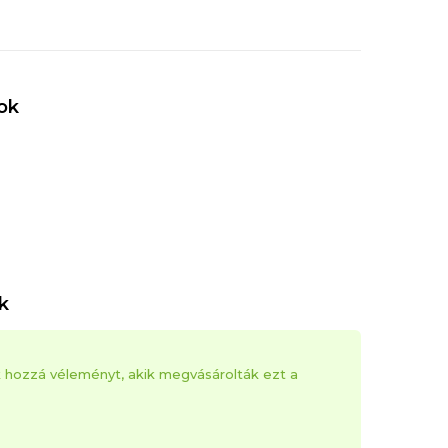
ok
k
k hozzá véleményt, akik megvásárolták ezt a