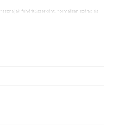
ználják fehérítőszerként, normálisan szárad és
i.
l rendelkeznek.
 cm.