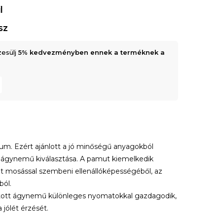
l
sz
zesülj
5% kedvezményben ennek a terméknek a
um. Ezért ajánlott a jó minőségű anyagokból
t ágynemű kiválasztása. A pamut kiemelkedik
elt mosással szembeni ellenállóképességéből, az
ból.
llátott ágynemű különleges nyomatokkal gazdagodik,
jólét érzését.