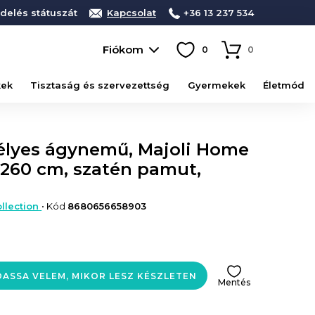
delés státuszát
Kapcsolat
+36 13 237 534
Fiókom
0
0
kek
Tisztaság és szervezettség
Gyermekek
Életmód
élyes ágynemű, Majoli Home
0x260 cm, szatén pamut,
llection
• Kód
8680656658903
ASSA VELEM, MIKOR LESZ KÉSZLETEN
Mentés