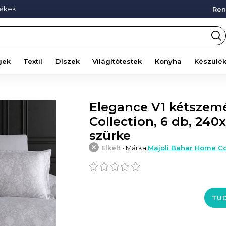
mékek
Ren
gek
Textil
Díszek
Világítótestek
Konyha
Készülé
Elegance V1 kétszem
Collection, 6 db, 24
szürke
Elkelt
• Márka
Majoli Bahar Home Co
TUD