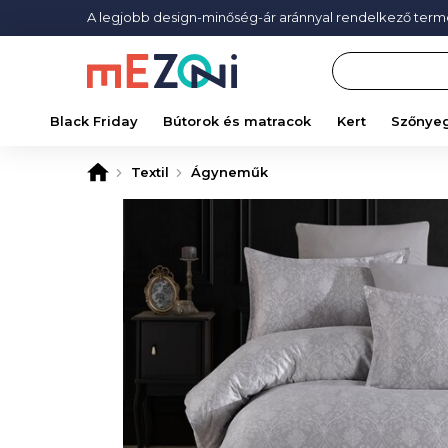
A legjobb design-minőség-ár aránnyal rendelkező ter
Search
Black Friday
Bútorok és matracok
Kert
Szőnye
Textil
Ágyneműk