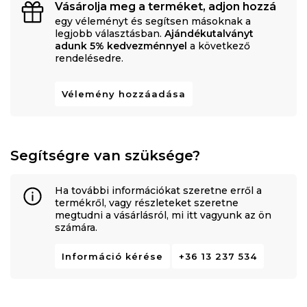
Vásárolja meg a terméket, adjon hozzá
egy véleményt és segítsen másoknak a
legjobb választásban.
Ajándékutalványt
adunk 5% kedvezménnyel
a következő
rendelésedre.
Vélemény hozzáadása
Segítségre van szüksége?
Ha további információkat szeretne erről a
termékről, vagy részleteket szeretne
megtudni a vásárlásról, mi itt vagyunk az ön
számára.
Információ kérése
+36 13 237 534