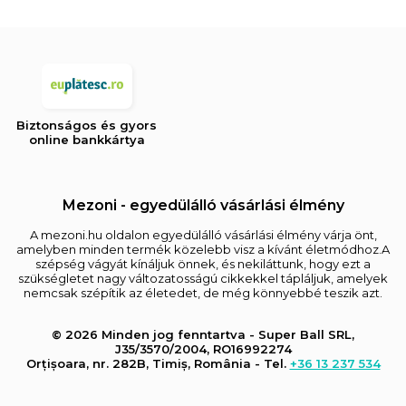
Biztonságos és gyors
online bankkártya
Mezoni - egyedülálló vásárlási élmény
A mezoni.hu oldalon egyedülálló vásárlási élmény várja önt,
amelyben minden termék közelebb visz a kívánt életmódhoz.A
szépség vágyát kínáljuk önnek, és nekiláttunk, hogy ezt a
szükségletet nagy változatosságú cikkekkel tápláljuk, amelyek
nemcsak szépítik az életedet, de még könnyebbé teszik azt.
© 2026 Minden jog fenntartva - Super Ball SRL,
J35/3570/2004, RO16992274
Orțișoara, nr. 282B, Timiș, România - Tel.
+36 13 237 534