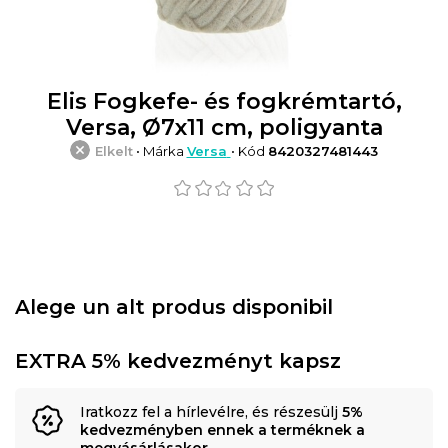
Elis Fogkefe- és fogkrémtartó,
Versa, Ø7x11 cm, poligyanta
Elkelt
• Márka
Versa
• Kód
8420327481443
Alege un alt produs disponibil
EXTRA 5% kedvezményt kapsz
Iratkozz fel a hírlevélre, és részesülj
5%
kedvezményben ennek a terméknek a
megvásárlásakor
.