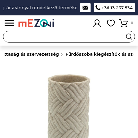
-ár aránnyal rendelkező termékek
A legjobb design-minőség
+36 13 237 534
0
isztaság és szervezettség
Fürdőszoba kiegészítők és szet