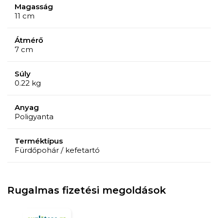
Magasság
11 cm
Átmérő
7 cm
Súly
0.22 kg
Anyag
Poligyanta
Terméktípus
Fürdőpohár / kefetartó
Rugalmas fizetési megoldások