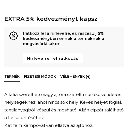
EXTRA 5% kedvezményt kapsz
Iratkozz fel a hírlevélre, és részesülj
5%
kedvezményben ennek a terméknek a
megvásárlásakor
.
Hírlevélre feliratkozás
TERMÉK
FIZETÉSI MÓDOK
VÉLEMÉNYEK (4)
A falra szerelhető vagy ajtóra szerelt mosókosár ideális
helyiségekhez, ahol nincs sok hely. Kevés helyet foglal,
textilanyagból készül és mosható. Alján cipzár található
a táska ürítéséhez.
Két fém kampóval van ellátva az ajtóhoz.