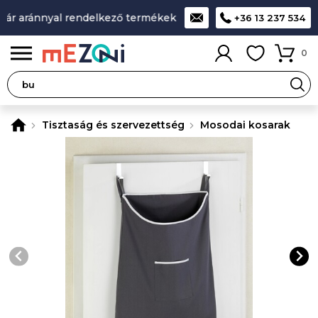
r aránnyal rendelkező termékek
A legjobb design-minőség-á
+36 13 237 534
0
Tisztaság és szervezettség
Mosodai kosarak