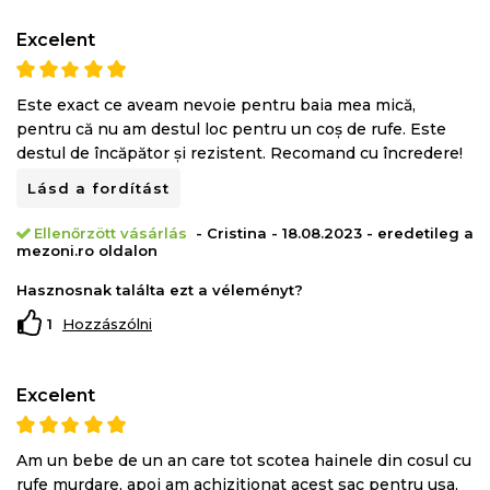
Excelent
Este exact ce aveam nevoie pentru baia mea mică,
pentru că nu am destul loc pentru un coș de rufe. Este
destul de încăpător și rezistent. Recomand cu încredere!
Lásd a fordítást
Ellenőrzött vásárlás
- Cristina - 18.08.2023 - eredetileg a
mezoni.ro oldalon
Hasznosnak találta ezt a véleményt?
1
Hozzászólni
Excelent
Am un bebe de un an care tot scotea hainele din cosul cu
rufe murdare, apoi am achizitionat acest sac pentru usa,