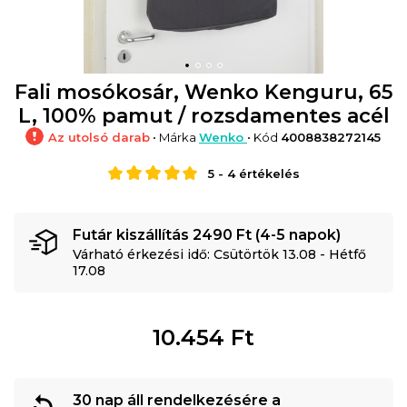
Fali mosókosár, Wenko Kenguru, 65
L, 100% pamut / rozsdamentes acél
Az utolsó darab
• Márka
Wenko
• Kód
4008838272145
5
-
4
értékelés
Futár kiszállítás 2490 Ft (4-5 napok)
Várható érkezési idő: Csütörtök 13.08 - Hétfő
17.08
10.454
Ft
30 nap áll rendelkezésére a