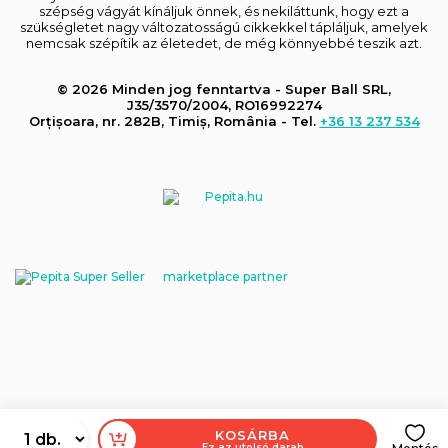
szépség vágyát kínáljuk önnek, és nekiláttunk, hogy ezt a
szükségletet nagy változatosságú cikkekkel tápláljuk, amelyek
nemcsak szépítik az életedet, de még könnyebbé teszik azt.
© 2026 Minden jog fenntartva - Super Ball SRL,
J35/3570/2004, RO16992274
Orțișoara, nr. 282B, Timiș, România - Tel.
+36 13 237 534
marketplace partner
KOSÁRBA
Ez az utolsó darab