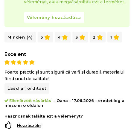
véleményt, akik megvásárolták ezt a terméket.
Vélemény hozzáadása
Minden (4)
5
4
3
2
1
Excelent
Foarte practic și sunt sigură că va fi si durabil, materialul
fiind unul de calitate!
Lásd a fordítást
Ellenőrzött vásárlás
- Oana - 17.06.2026 - eredetileg a
mezoni.ro oldalon
Hasznosnak találta ezt a véleményt?
Hozzászólni