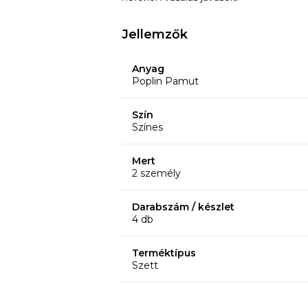
Jellemzők
Anyag
Poplin Pamut
Szín
Színes
Mert
2 személy
Darabszám / készlet
4 db
Terméktípus
Szett