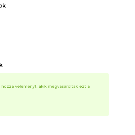
ok
k
k hozzá véleményt, akik megvásárolták ezt a