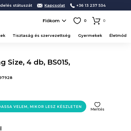
delés státuszát
Kapcsolat
+36 13 237 534
Fiókom
0
0
kek
Tisztaság és szervezettség
Gyermekek
Életmód
 Size, 4 db, BS015,
97928
ASSA VELEM, MIKOR LESZ KÉSZLETEN
Mentés
l