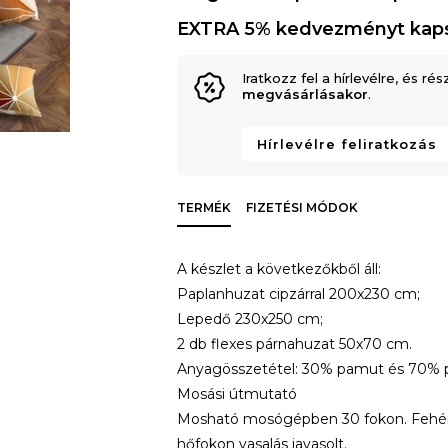
EXTRA 5% kedvezményt kap
Iratkozz fel a hírlevélre, és rés
megvásárlásakor
.
Hírlevélre feliratkozás
TERMÉK
FIZETÉSI MÓDOK
A készlet a következőkből áll:
Paplanhuzat cipzárral 200x230 cm;
Lepedő 230x250 cm;
2 db flexes párnahuzat 50x70 cm.
Anyagösszetétel: 30% pamut és 70% po
Mosási útmutató
Mosható mosógépben 30 fokon. Fehérí
hőfokon vasalás javasolt.