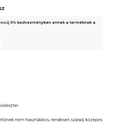
sz
zesülj
5% kedvezményben ennek a terméknek a
liészter.
tőnek nem használatos, rendesen szárad, közepes