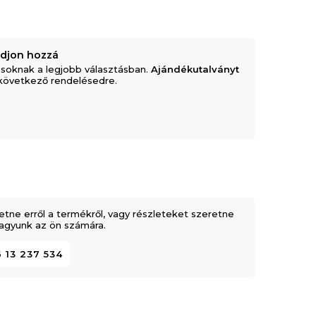
adjon hozzá
soknak a legjobb választásban.
Ajándékutalványt
következő rendelésedre.
etne erről a termékről, vagy részleteket szeretne
 vagyunk az ön számára.
 13 237 534