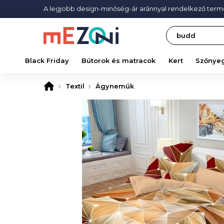
A legjobb design-minőség-ár aránnyal rendelkező ter
Search
Black Friday
Bútorok és matracok
Kert
Szőnye
Textil
Ágyneműk