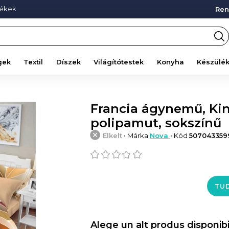
mékek
Ren
gek
Textil
Díszek
Világítótestek
Konyha
Készülé
Francia ágynemű, King
polipamut, sokszínű
Elkelt
• Márka
Nova
• Kód
507043359
TUD
Alege un alt produs disponibi