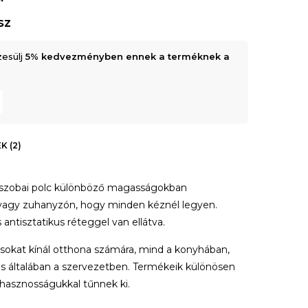
sz
zesülj
5% kedvezményben ennek a terméknek a
K (2)
őszobai polc különböző magasságokban
n vagy zuhanyzón, hogy minden kéznél legyen.
antisztatikus réteggel van ellátva.
sokat kínál otthona számára, mind a konyhában,
s általában a szervezetben. Termékeik különösen
hasznosságukkal tűnnek ki.