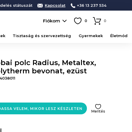
delés státuszát
Kapcsolat
+36 13 237 534
Fiókom
0
0
kek
Tisztaság és szervezettség
Gyermekek
Életmód
bai polc Radius, Metaltex,
olytherm bevonat, ezüst
4038011
ASSA VELEM, MIKOR LESZ KÉSZLETEN
Mentés
l