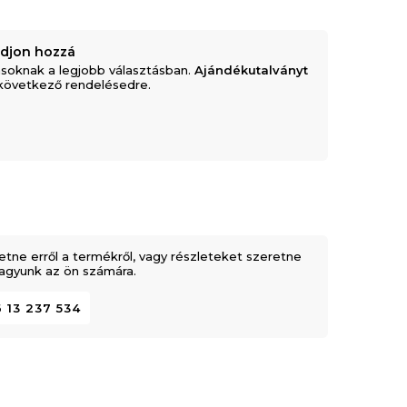
adjon hozzá
soknak a legjobb választásban.
Ajándékutalványt
következő rendelésedre.
etne erről a termékről, vagy részleteket szeretne
 vagyunk az ön számára.
 13 237 534