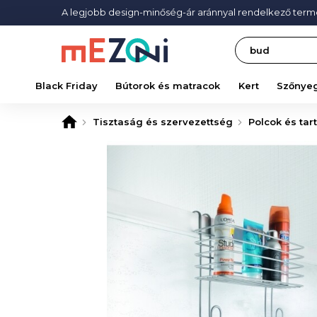
A legjobb design-minőség-ár aránnyal rendelkező ter
Search
Black Friday
Bútorok és matracok
Kert
Szőnye
Tisztaság és szervezettség
Polcok és tar