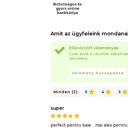
Biztonságos és
gyors online
bankkártya
Amit az ügyfeleink mondana
Ellenőrzött vélemények
Csak azok a vásárlók adhatna
terméket.
Vélemény hozzáadása
Minden (2)
5
4
3
super
perfect pentru baie .. mai ales pentr