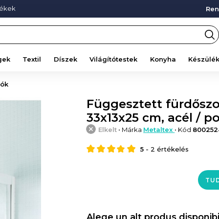
mékek
Ren
gek
Textil
Díszek
Világítótestek
Konyha
Készülé
tók
Függesztett fürdőszo
33x13x25 cm, acél / p
Elkelt
• Márka
Metaltex
• Kód
800252
5
-
2
értékelés
TUD
Alege un alt produs disponibi