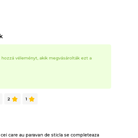
k
k hozzá véleményt, akik megvásárolták ezt a
2
1
u cei care au paravan de sticla se completeaza