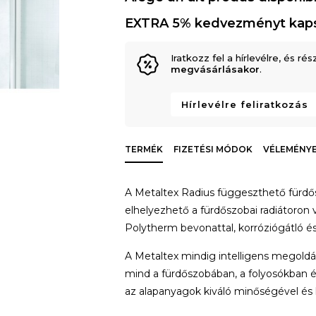
EXTRA 5% kedvezményt kap
Iratkozz fel a hírlevélre, és rés
megvásárlásakor
.
Hírlevélre feliratkozás
TERMÉK
FIZETÉSI MÓDOK
VÉLEMÉNYE
A Metaltex Radius függeszthető fürd
elhelyezhető a fürdőszobai radiátoro
Polytherm bevonattal, korróziógátló és 
A Metaltex mindig intelligens megoldá
mind a fürdőszobában, a folyosókban é
az alapanyagok kiváló minőségével és 