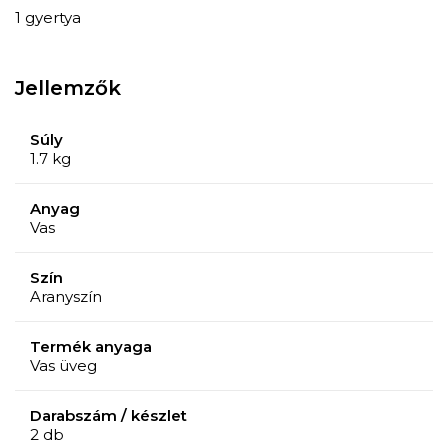
1 gyertya
Jellemzők
Súly
1.7 kg
Anyag
Vas
Szín
Aranyszín
Termék anyaga
Vas üveg
Darabszám / készlet
2 db