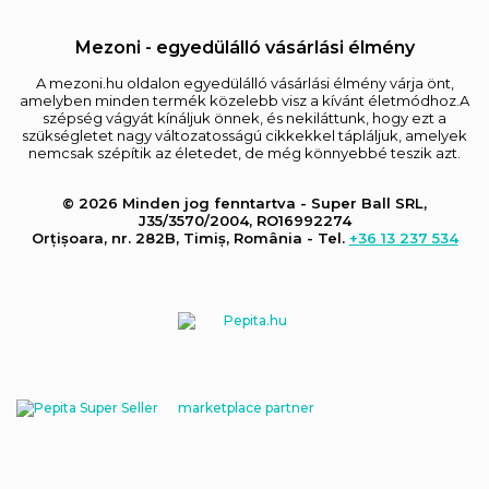
Mezoni - egyedülálló vásárlási élmény
A mezoni.hu oldalon egyedülálló vásárlási élmény várja önt,
amelyben minden termék közelebb visz a kívánt életmódhoz.A
szépség vágyát kínáljuk önnek, és nekiláttunk, hogy ezt a
szükségletet nagy változatosságú cikkekkel tápláljuk, amelyek
nemcsak szépítik az életedet, de még könnyebbé teszik azt.
© 2026 Minden jog fenntartva - Super Ball SRL,
J35/3570/2004, RO16992274
Orțișoara, nr. 282B, Timiș, România - Tel.
+36 13 237 534
marketplace partner