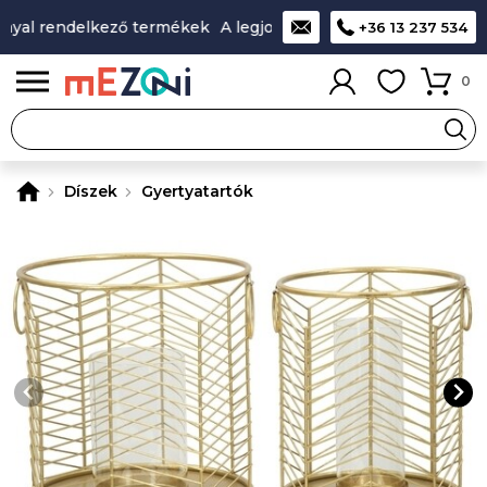
yal rendelkező termékek
A legjobb design-minőség-ár aránn
+36 13 237 534
0
Díszek
Gyertyatartók