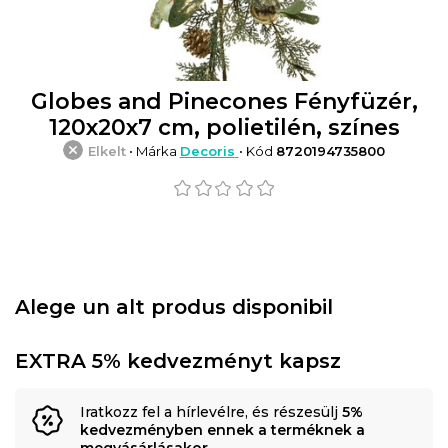
Globes and Pinecones Fényfüzér,
120x20x7 cm, polietilén, színes
Elkelt
• Márka
Decoris
• Kód
8720194735800
Alege un alt produs disponibil
EXTRA 5% kedvezményt kapsz
Iratkozz fel a hírlevélre, és részesülj
5%
kedvezményben ennek a terméknek a
megvásárlásakor
.