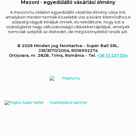
Mezoni - egyedülálló vásárlási élmény
A mezoni.hu oldalon egyedülálló vásárlási élmény várja önt,
amelyben minden termék közelebb visz a kívánt életmódhoz.A
szépség vágyát kínáljuk önnek, és nekiláttunk, hogy ezt a
szükségletet nagy változatosságú cikkekkel tápláljuk, amelyek
nemcsak szépítik az életedet, de még könnyebbé teszik azt.
© 2026 Minden jog fenntartva - Super Ball SRL,
J35/3570/2004, RO16992274
Orțișoara, nr. 282B, Timiș, România - Tel.
+36 13 237 534
marketplace partner