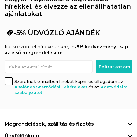
hírekkel, és élvezze az ellenállhatatlan
ajánlatokat!
-5% ÜDVÖZLŐ AJÁNDÉK
Iratkozzon fel hírlevelünkre, és
5% kedvezményt kap
az első megrendelésére
.
Szeretnék e-mailben híreket kapni, es elfogadom az
Általános Szerződési Feltételeket
és az
Adatvédelmi
szabályzatot
Megrendelések, szállítás és fizetés
Ügyfélfiókom