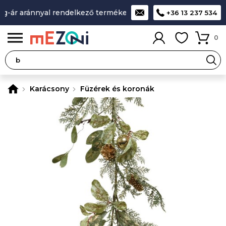
-ár aránnyal rendelkező termékek
A legjobb design-minőség
+36 13 237 534
0
Karácsony
Füzérek és koronák