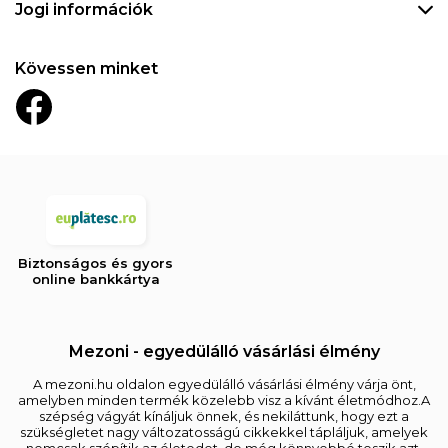
Jogi információk
Kövessen minket
Biztonságos és gyors
online bankkártya
Mezoni - egyedülálló vásárlási élmény
A mezoni.hu oldalon egyedülálló vásárlási élmény várja önt,
amelyben minden termék közelebb visz a kívánt életmódhoz.A
szépség vágyát kínáljuk önnek, és nekiláttunk, hogy ezt a
szükségletet nagy változatosságú cikkekkel tápláljuk, amelyek