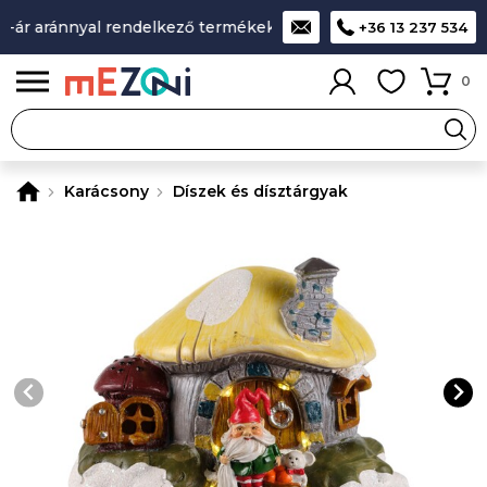
ár aránnyal rendelkező termékek
A legjobb design-minőség-
+36 13 237 534
0
Karácsony
Díszek és dísztárgyak