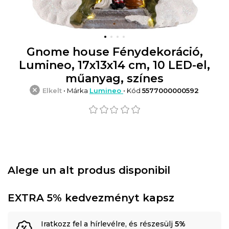
Gnome house Fénydekoráció,
Lumineo, 17x13x14 cm, 10 LED-el,
műanyag, színes
Elkelt
• Márka
Lumineo
• Kód
5577000000592
Alege un alt produs disponibil
EXTRA 5% kedvezményt kapsz
Iratkozz fel a hírlevélre, és részesülj
5%