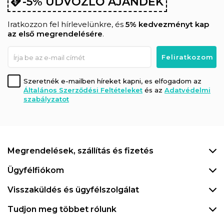
-5% ÜDVÖZLŐ AJÁNDÉK
Iratkozzon fel hírlevelünkre, és
5% kedvezményt kap
az első megrendelésére
.
Szeretnék e-mailben híreket kapni, es elfogadom az
Általános Szerződési Feltételeket
és az
Adatvédelmi
szabályzatot
Megrendelések, szállítás és fizetés
Ügyfélfiókom
Visszaküldés és ügyfélszolgálat
Tudjon meg többet rólunk