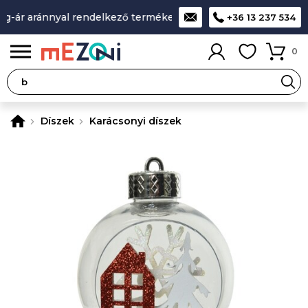
g-ár aránnyal rendelkező termékek
A legjobb design-minőség
+36 13 237 534
0
Díszek
Karácsonyi díszek