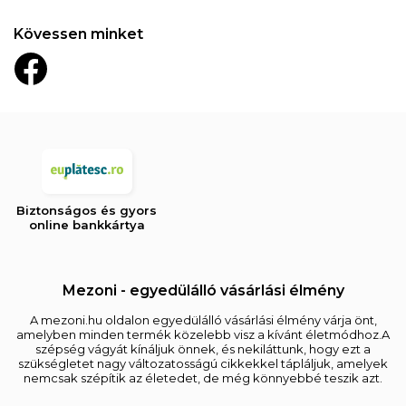
Kövessen minket
Biztonságos és gyors
online bankkártya
Mezoni - egyedülálló vásárlási élmény
A mezoni.hu oldalon egyedülálló vásárlási élmény várja önt,
amelyben minden termék közelebb visz a kívánt életmódhoz.A
szépség vágyát kínáljuk önnek, és nekiláttunk, hogy ezt a
szükségletet nagy változatosságú cikkekkel tápláljuk, amelyek
nemcsak szépítik az életedet, de még könnyebbé teszik azt.