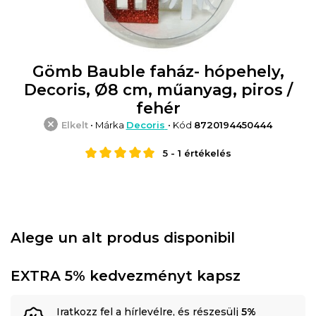
Gömb Bauble faház- hópehely,
Decoris, Ø8 cm, műanyag, piros /
fehér
Elkelt
• Márka
Decoris
• Kód
8720194450444
5
-
1
értékelés
Alege un alt produs disponibil
EXTRA 5% kedvezményt kapsz
Iratkozz fel a hírlevélre, és részesülj
5%