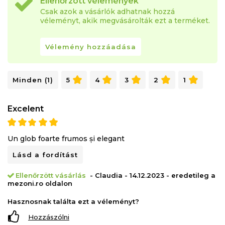
Ellenőrzött vélemények
Csak azok a vásárlók adhatnak hozzá
véleményt, akik megvásárolták ezt a terméket.
Vélemény hozzáadása
Minden (1)
5
4
3
2
1
Excelent
Un glob foarte frumos și elegant
Lásd a fordítást
Ellenőrzött vásárlás
- Claudia - 14.12.2023 - eredetileg a
mezoni.ro oldalon
Hasznosnak találta ezt a véleményt?
Hozzászólni