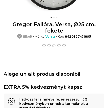
Gregor Falióra, Versa, Ø25 cm,
fekete
Elkelt
• Márka
Versa
• Kód
8420327471895
Alege un alt produs disponibil
EXTRA 5% kedvezményt kapsz
Iratkozz fel a hírlevélre, és részesülj
5%
kedvezményben ennek a terméknek a
megvásárlásakor
.