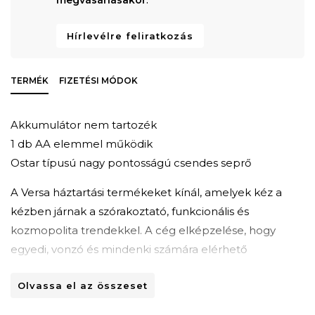
Hírlevélre feliratkozás
TERMÉK
FIZETÉSI MÓDOK
Akkumulátor nem tartozék
1 db AA elemmel működik
Ostar típusú nagy pontosságú csendes seprő
A Versa háztartási termékeket kínál, amelyek kéz a
kézben járnak a szórakoztató, funkcionális és
kozmopolita trendekkel. A cég elképzelése, hogy
egyedi, vonzó és mindenki számára elérhető
enteriőröket hozzon létre, amelyek szebbé,
Olvassa el az összeset
könnyebbé és színesebbé teszik az életet néhány
lényeges részlet hozzáadásával.