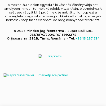
A mezoni.hu oldalon egyedülálló vásárlási élmény várja önt,
amelyben minden termék közelebb visz a kívánt életmódhoz.A
szépség vágyát kínáljuk önnek, és nekiláttunk, hogy ezt a
szükségletet nagy változatosságú cikkekkel tápláljuk, amelyek
nemcsak szépítik az életedet, de még könnyebbé teszik azt.
© 2026 Minden jog fenntartva - Super Ball SRL,
J35/3570/2004, RO16992274
Orțișoara, nr. 282B, Timiș, România - Tel.
+36 13 237 534
marketplace partner