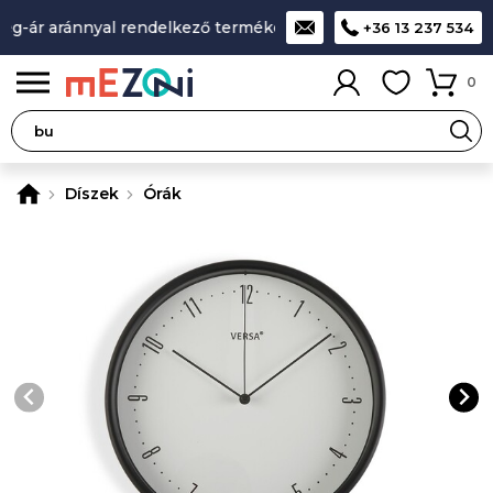
g-ár aránnyal rendelkező termékek
A legjobb design-minősé
+36 13 237 534
0
Díszek
Órák