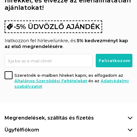
hírekkel, és élvezze az ellenállhatatlan
ajánlatokat!
-5% ÜDVÖZLŐ AJÁNDÉK
Iratkozzon fel hírlevelünkre, és
5% kedvezményt kap
az első megrendelésére
.
Szeretnék e-mailben híreket kapni, es elfogadom az
Általános Szerződési Feltételeket
és az
Adatvédelmi
szabályzatot
Megrendelések, szállítás és fizetés
Ügyfélfiókom