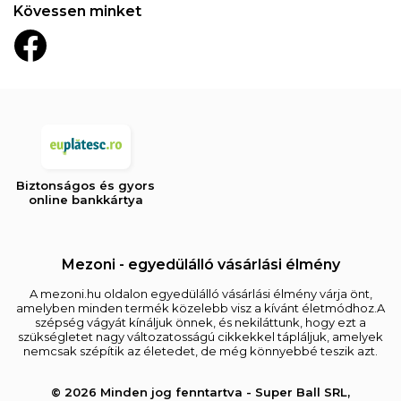
Kövessen minket
Biztonságos és gyors
online bankkártya
Mezoni - egyedülálló vásárlási élmény
A mezoni.hu oldalon egyedülálló vásárlási élmény várja önt,
amelyben minden termék közelebb visz a kívánt életmódhoz.A
szépség vágyát kínáljuk önnek, és nekiláttunk, hogy ezt a
szükségletet nagy változatosságú cikkekkel tápláljuk, amelyek
nemcsak szépítik az életedet, de még könnyebbé teszik azt.
© 2026 Minden jog fenntartva - Super Ball SRL,