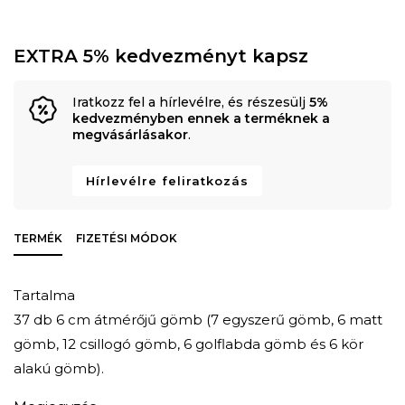
EXTRA 5% kedvezményt kapsz
Iratkozz fel a hírlevélre, és részesülj
5%
kedvezményben ennek a terméknek a
megvásárlásakor
.
Hírlevélre feliratkozás
TERMÉK
FIZETÉSI MÓDOK
Tartalma
37 db 6 cm átmérőjű gömb (7 egyszerű gömb, 6 matt
gömb, 12 csillogó gömb, 6 golflabda gömb és 6 kör
alakú gömb).