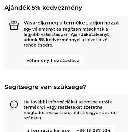
Ajándék 5% kedvezmény
Vásárolja meg a terméket, adjon hozzá
egy véleményt és segítsen másoknak a
legjobb választásban.
Ajándékutalványt
adunk 5% kedvezménnyel
a következő
rendelésedre.
Vélemény hozzáadása
Segítségre van szüksége?
Ha további információkat szeretne erről a
termékről, vagy részleteket szeretne
megtudni a vásárlásról, mi itt vagyunk az ön
számára.
Információ kérése
+36 13 237 534