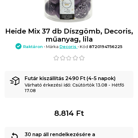
Heide Mix 37 db Díszgömb, Decoris,
műanyag, lila
Raktáron
• Márka
Decoris
• Kód
8720194756225
Futár kiszállítás 2490 Ft (4-5 napok)
Várható érkezési idő: Csütörtök 13.08 - Hétfő
17.08
8.814
Ft
30 nap áll rendelkezésére a