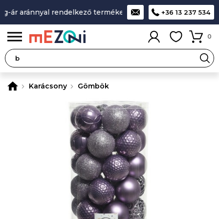
-ár aránnyal rendelkező termékek
A legjobb design-minőség
+36 13 237 534
0
Karácsony
Gömbök