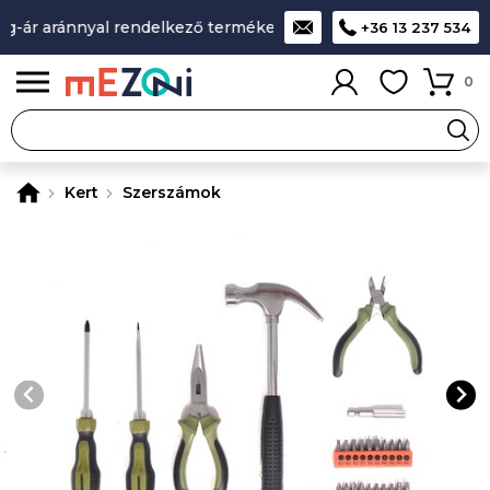
-ár aránnyal rendelkező termékek
A legjobb design-minőség
+36 13 237 534
0
Kert
Szerszámok