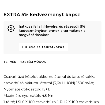
EXTRA 5% kedvezményt kapsz
Iratkozz fel a hírlevélre, és részesülj
5%
kedvezményben ennek a terméknek a
megvásárlásakor
.
Hírlevélre feliratkozás
TERMÉK
FIZETÉSI MÓDOK
Csavarhúzó készlet akkumulátorral és tartozékokkal
csavarhúzó akkumulátorral (3,6V LI-ION) 1300mAh;
Nyomatékfokozatok: 15+1;
Maximális nyomaték: 4,5 Nm;
1 töltő; 1 SL6 X 100 csavarhúzó; 1 PH2 X 100 csavarhúzó;