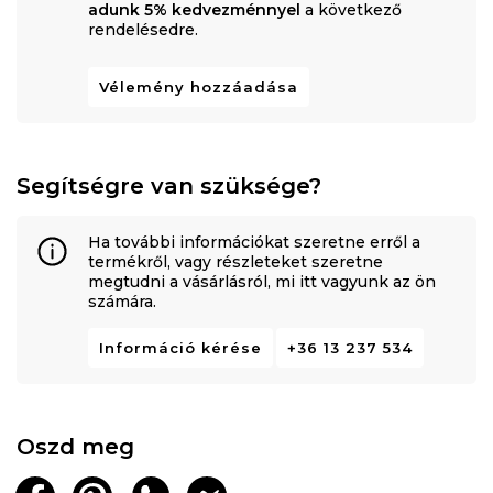
adunk 5% kedvezménnyel
a következő
rendelésedre.
Vélemény hozzáadása
Segítségre van szüksége?
Ha további információkat szeretne erről a
termékről, vagy részleteket szeretne
megtudni a vásárlásról, mi itt vagyunk az ön
számára.
Információ kérése
+36 13 237 534
Oszd meg