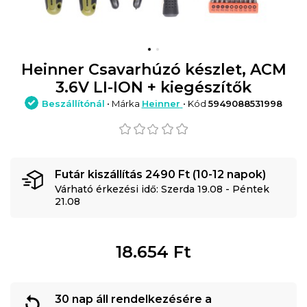
Heinner Csavarhúzó készlet, ACM
3.6V LI-ION + kiegészítők
Beszállítónál
• Márka
Heinner
• Kód
5949088531998
Futár kiszállítás 2490 Ft (10-12 napok)
Várható érkezési idő: Szerda 19.08 - Péntek
21.08
18.654
Ft
30 nap áll rendelkezésére a