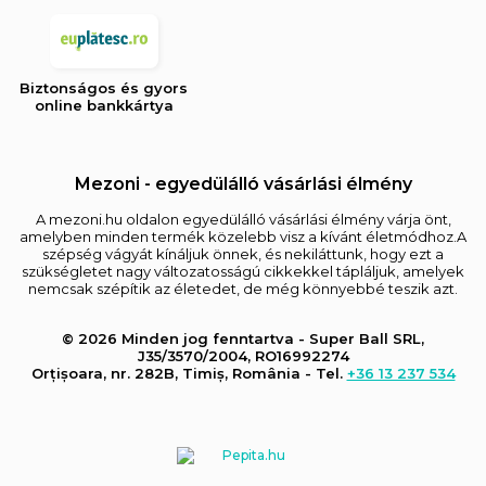
Biztonságos és gyors
online bankkártya
Mezoni - egyedülálló vásárlási élmény
A mezoni.hu oldalon egyedülálló vásárlási élmény várja önt,
amelyben minden termék közelebb visz a kívánt életmódhoz.A
szépség vágyát kínáljuk önnek, és nekiláttunk, hogy ezt a
szükségletet nagy változatosságú cikkekkel tápláljuk, amelyek
nemcsak szépítik az életedet, de még könnyebbé teszik azt.
© 2026 Minden jog fenntartva - Super Ball SRL,
J35/3570/2004, RO16992274
Orțișoara, nr. 282B, Timiș, România - Tel.
+36 13 237 534