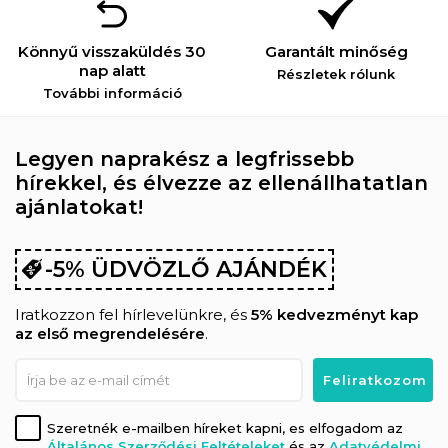
Könnyű visszaküldés 30
Garantált minőség
nap alatt
Részletek rólunk
További információ
Legyen naprakész a legfrissebb
hírekkel, és élvezze az ellenállhatatlan
ajánlatokat!
-5% ÜDVÖZLŐ AJÁNDÉK
Iratkozzon fel hírlevelünkre, és
5% kedvezményt kap
az első megrendelésére
.
Szeretnék e-mailben híreket kapni, es elfogadom az
Általános Szerződési Feltételeket
és az
Adatvédelmi