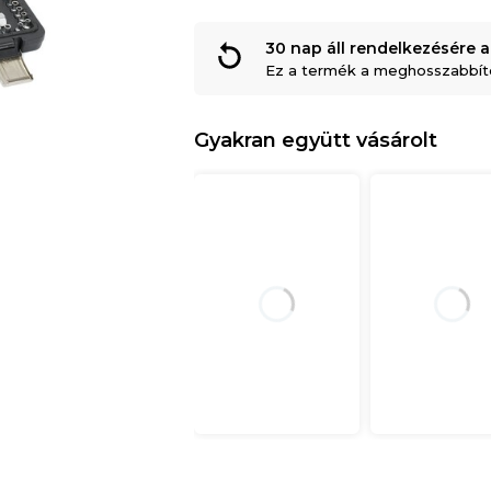
30 nap áll rendelkezésére a
Ez a termék a meghosszabbítot
Gyakran együtt vásárolt