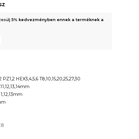
sz
zesülj
5% kedvezményben ennek a terméknek a
,2 PZ1,2 HEX3,4,5,6 T8,10,15,20,25,27,30
0,11,12,13,14mm
,11,12,13mm
5mm
E8