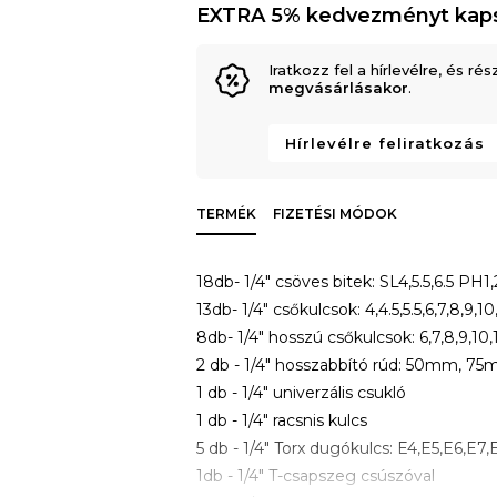
EXTRA 5% kedvezményt kap
Iratkozz fel a hírlevélre, és rés
megvásárlásakor
.
Hírlevélre feliratkozás
TERMÉK
FIZETÉSI MÓDOK
18db- 1/4" csöves bitek: SL4,5.5,6.5 PH1
13db- 1/4" csőkulcsok: 4,4.5,5.5,6,7,8,9,1
8db- 1/4" hosszú csőkulcsok: 6,7,8,9,10
2 db - 1/4" hosszabbító rúd: 50mm, 7
1 db - 1/4" univerzális csukló
1 db - 1/4" racsnis kulcs
5 db - 1/4" Torx dugókulcs: E4,E5,E6,E7,
1db - 1/4" T-csapszeg csúszóval