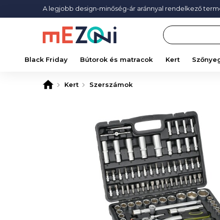
A legjobb design-minőség-ár aránnyal rendelkező ter
Search
Black Friday
Bútorok és matracok
Kert
Szőnye
Kert
Szerszámok