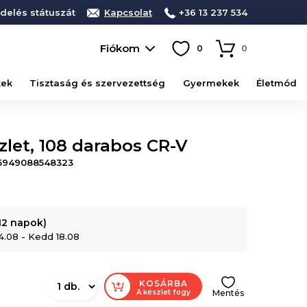
delés státuszát
Kapcsolat
+36 13 237 534
Fiókom
0
0
kek
Tisztaság és szervezettség
Gyermekek
Életmód
let, 108 darabos CR-V
5949088548323
-12 napok)
4.08 - Kedd 18.08
KOSÁRBA
A készlet fogy
Mentés