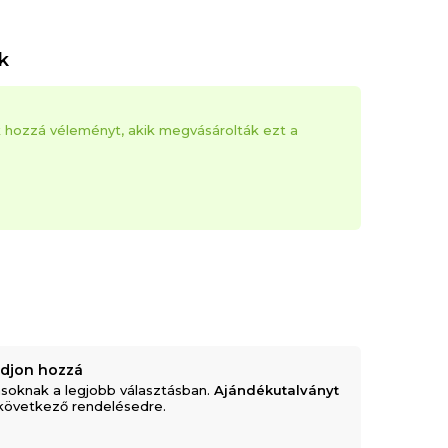
k
k hozzá véleményt, akik megvásárolták ezt a
adjon hozzá
soknak a legjobb választásban.
Ajándékutalványt
következő rendelésedre.