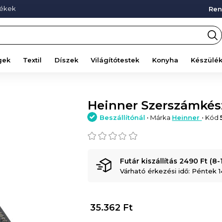
mékek
Ren
gek
Textil
Díszek
Világítótestek
Konyha
Készülé
Heinner Szerszámkész
Beszállítónál
• Márka
Heinner
• Kód
Futár kiszállítás 2490 Ft (8
Várható érkezési idő: Péntek 1
35.362
Ft