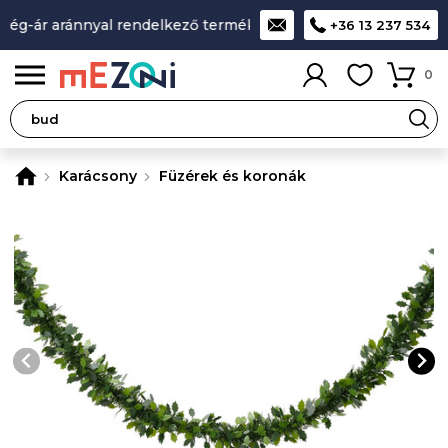
ég-ár aránnyal rendelkező termékek
A legjobb design-minős
+36 13 237 534
0
Karácsony
Füzérek és koronák