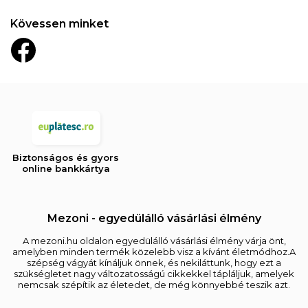
Kövessen minket
Biztonságos és gyors
online bankkártya
Mezoni - egyedülálló vásárlási élmény
A mezoni.hu oldalon egyedülálló vásárlási élmény várja önt,
amelyben minden termék közelebb visz a kívánt életmódhoz.A
szépség vágyát kínáljuk önnek, és nekiláttunk, hogy ezt a
szükségletet nagy változatosságú cikkekkel tápláljuk, amelyek
nemcsak szépítik az életedet, de még könnyebbé teszik azt.