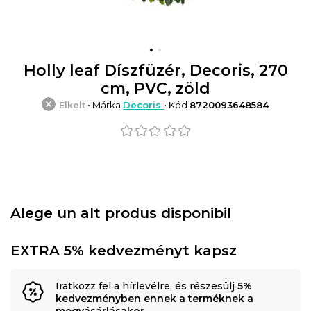
Holly leaf Díszfüzér, Decoris, 270
cm, PVC, zöld
Elkelt
• Márka
Decoris
• Kód
8720093648584
Alege un alt produs disponibil
EXTRA 5% kedvezményt kapsz
Iratkozz fel a hírlevélre, és részesülj
5%
kedvezményben ennek a terméknek a
megvásárlásakor
.