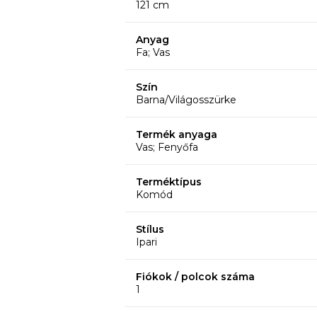
121 cm
Anyag
Fa; Vas
Szín
Barna/Világosszürke
Termék anyaga
Vas; Fenyőfa
Terméktípus
Komód
Stílus
Ipari
Fiókok / polcok száma
1