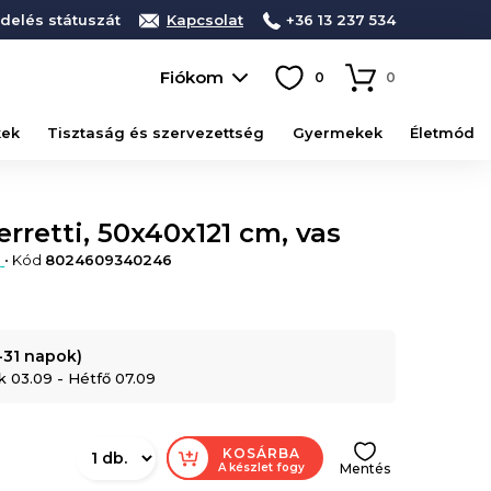
delés státuszát
Kapcsolat
+36 13 237 534
Fiókom
0
0
kek
Tisztaság és szervezettség
Gyermekek
Életmód
rretti, 50x40x121 cm, vas
i
• Kód
8024609340246
7-31 napok)
k 03.09 - Hétfő 07.09
KOSÁRBA
A készlet fogy
Mentés