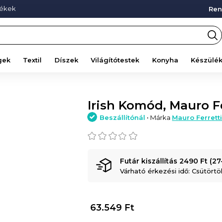
mékek
Ren
gek
Textil
Díszek
Világítótestek
Konyha
Készülé
Irish Komód, Mauro Fe
Beszállítónál
• Márka
Mauro Ferrett
Futár kiszállítás 2490 Ft (2
Várható érkezési idő: Csütörtö
63.549
Ft