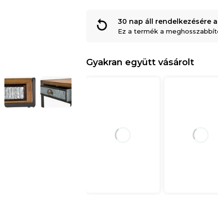
30 nap áll rendelkezésére a
Ez a termék a meghosszabbítot
Gyakran együtt vásárolt