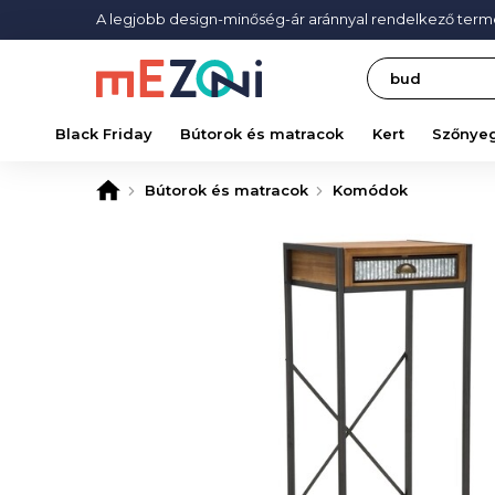
A legjobb design-minőség-ár aránnyal rendelkező ter
Search
Black Friday
Bútorok és matracok
Kert
Szőnye
Bútorok és matracok
Komódok