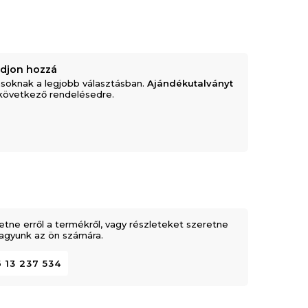
adjon hozzá
soknak a legjobb választásban.
Ajándékutalványt
következő rendelésedre.
etne erről a termékről, vagy részleteket szeretne
 vagyunk az ön számára.
 13 237 534