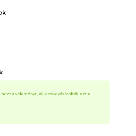
ok
k
k hozzá véleményt, akik megvásárolták ezt a