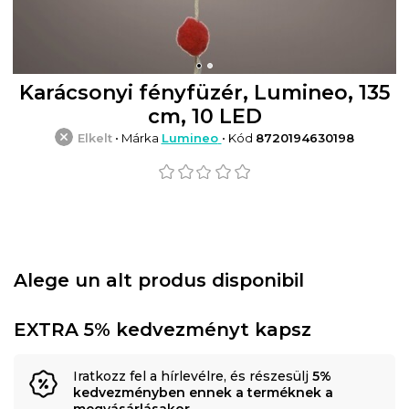
Karácsonyi fényfüzér, Lumineo, 135
cm, 10 LED
Elkelt
• Márka
Lumineo
• Kód
8720194630198
Alege un alt produs disponibil
EXTRA 5% kedvezményt kapsz
Iratkozz fel a hírlevélre, és részesülj
5%
kedvezményben ennek a terméknek a
megvásárlásakor
.