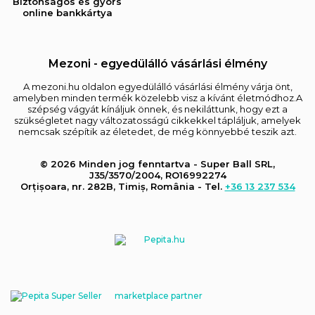
Biztonságos és gyors
online bankkártya
Mezoni - egyedülálló vásárlási élmény
A mezoni.hu oldalon egyedülálló vásárlási élmény várja önt,
amelyben minden termék közelebb visz a kívánt életmódhoz.A
szépség vágyát kínáljuk önnek, és nekiláttunk, hogy ezt a
szükségletet nagy változatosságú cikkekkel tápláljuk, amelyek
nemcsak szépítik az életedet, de még könnyebbé teszik azt.
© 2026 Minden jog fenntartva - Super Ball SRL,
J35/3570/2004, RO16992274
Orțișoara, nr. 282B, Timiș, România - Tel.
+36 13 237 534
marketplace partner