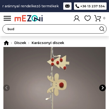
r aránnyal rendelkező termékek
A legjobb design-minőség-á
+36 13 237 534
0
Díszek
Karácsonyi díszek