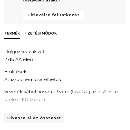
Hírlevélre feliratkozás
TERMÉK
FIZETÉSI MÓDOK
Dolgozni valakivel:
2 db AA elem
Említések:
Az izzók nem cserélhetők
Vezeték kábel hossza: 135 cm (távolság az első és az
utolsó LED között)
A LED -ek közötti távolság: 15 cm
Olvassa el az összeset
LED -ek száma: 10