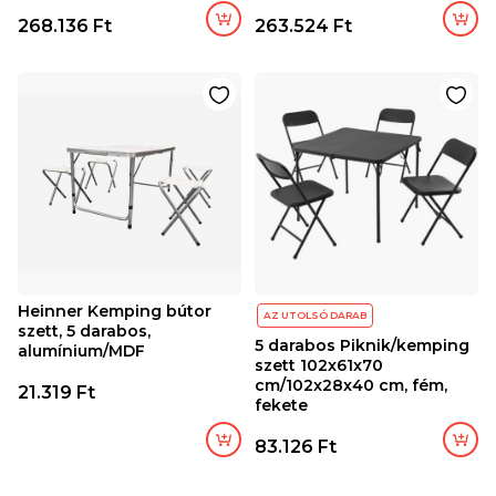
268.136 Ft
263.524 Ft
Heinner Kemping bútor
AZ UTOLSÓ DARAB
szett, 5 darabos,
5 darabos Piknik/kemping
alumínium/MDF
szett 102x61x70
cm/102x28x40 cm, fém,
21.319 Ft
fekete
83.126 Ft