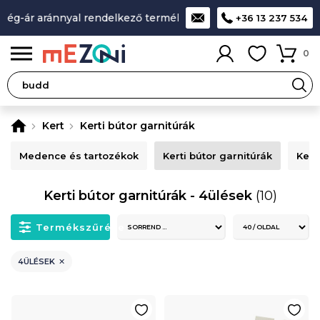
ég-ár aránnyal rendelkező termékek
A legjobb design-minős
+36 13 237 534
0
Kert
Kerti bútor garnitúrák
Medence és tartozékok
Kerti bútor garnitúrák
Kert
Kerti bútor garnitúrák - 4ülések
(10)
Termékszűrése
4ÜLÉSEK