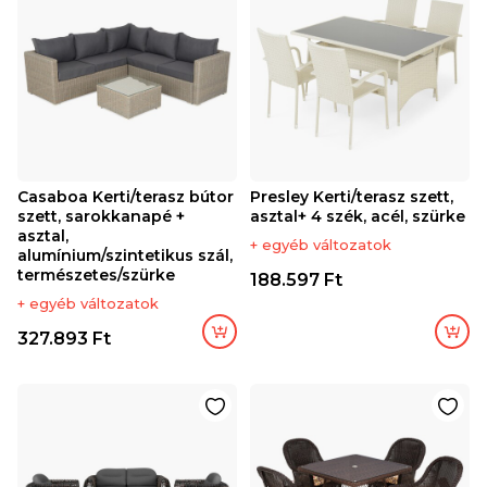
Casaboa Kerti/terasz bútor
Presley Kerti/terasz szett,
szett, sarokkanapé +
asztal+ 4 szék, acél, szürke
asztal,
+ egyéb változatok
alumínium/szintetikus szál,
természetes/szürke
188.597 Ft
+ egyéb változatok
327.893 Ft