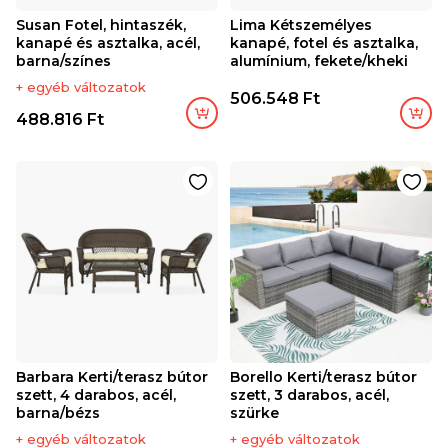
Susan Fotel, hintaszék,
Lima Kétszemélyes
kanapé és asztalka, acél,
kanapé, fotel és asztalka,
barna/színes
alumínium, fekete/kheki
+ egyéb változatok
506.548 Ft
488.816 Ft
Barbara Kerti/terasz bútor
Borello Kerti/terasz bútor
szett, 4 darabos, acél,
szett, 3 darabos, acél,
barna/bézs
szürke
+ egyéb változatok
+ egyéb változatok