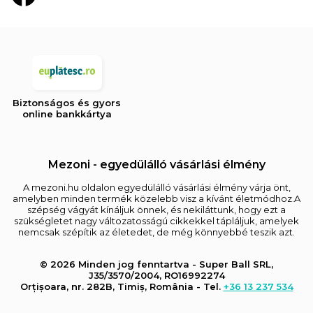
Biztonságos és gyors
online bankkártya
Mezoni - egyedülálló vásárlási élmény
A mezoni.hu oldalon egyedülálló vásárlási élmény várja önt,
amelyben minden termék közelebb visz a kívánt életmódhoz.A
szépség vágyát kínáljuk önnek, és nekiláttunk, hogy ezt a
szükségletet nagy változatosságú cikkekkel tápláljuk, amelyek
nemcsak szépítik az életedet, de még könnyebbé teszik azt.
© 2026 Minden jog fenntartva - Super Ball SRL,
J35/3570/2004, RO16992274
Orțișoara, nr. 282B, Timiș, România - Tel.
+36 13 237 534