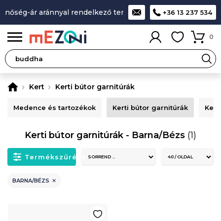
inőség-ár aránnyal rendelkező termékek
A legjobb design-m
+36 13 237 534
0
Kert
Kerti bútor garnitúrák
Medence és tartozékok
Kerti bútor garnitúrák
Kert
Kerti bútor garnitúrák - Barna/Bézs
(1)
Termékszűrése
BARNA/BÉZS