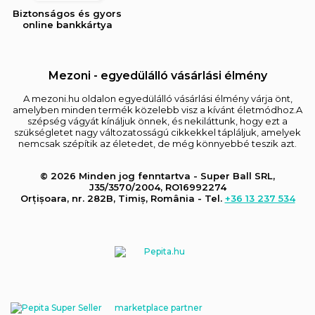
Biztonságos és gyors
online bankkártya
Mezoni - egyedülálló vásárlási élmény
A mezoni.hu oldalon egyedülálló vásárlási élmény várja önt,
amelyben minden termék közelebb visz a kívánt életmódhoz.A
szépség vágyát kínáljuk önnek, és nekiláttunk, hogy ezt a
szükségletet nagy változatosságú cikkekkel tápláljuk, amelyek
nemcsak szépítik az életedet, de még könnyebbé teszik azt.
© 2026 Minden jog fenntartva - Super Ball SRL,
J35/3570/2004, RO16992274
Orțișoara, nr. 282B, Timiș, România - Tel.
+36 13 237 534
marketplace partner