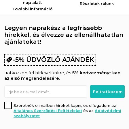
nap alatt
Részletek rólunk
További információ
Legyen naprakész a legfrissebb
hírekkel, és élvezze az ellenállhatatlan
ajánlatokat!
-5% ÜDVÖZLŐ AJÁNDÉK
Iratkozzon fel hírlevelünkre, és
5% kedvezményt kap
az első megrendelésére
.
Szeretnék e-mailben híreket kapni, es elfogadom az
Általános Szerződési Feltételeket
és az
Adatvédelmi
szabályzatot