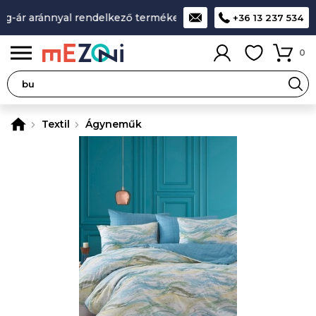
-ár aránnyal rendelkező termékek
A legjobb design-minőség
+36 13 237 534
0
Textil
Ágyneműk