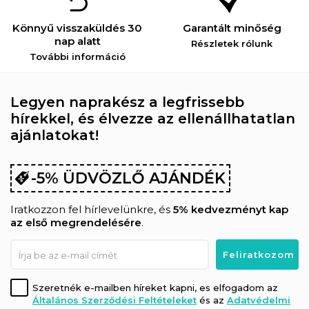
Könnyű visszaküldés 30
Garantált minőség
nap alatt
Részletek rólunk
További információ
Legyen naprakész a legfrissebb
hírekkel, és élvezze az ellenállhatatlan
ajánlatokat!
-5% ÜDVÖZLŐ AJÁNDÉK
Iratkozzon fel hírlevelünkre, és
5% kedvezményt kap
az első megrendelésére
.
Szeretnék e-mailben híreket kapni, es elfogadom az
Általános Szerződési Feltételeket
és az
Adatvédelmi