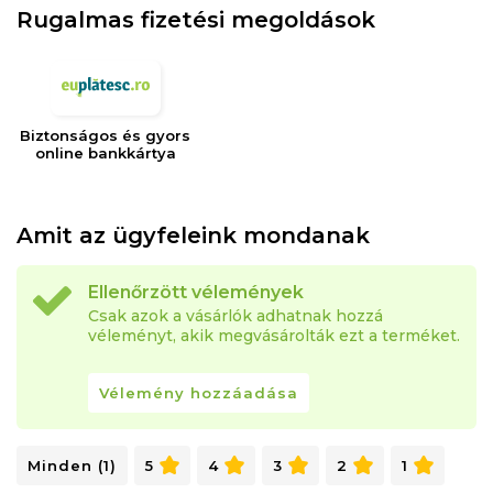
Rugalmas fizetési megoldások
Biztonságos és gyors
online bankkártya
Amit az ügyfeleink mondanak
Ellenőrzött vélemények
Csak azok a vásárlók adhatnak hozzá
véleményt, akik megvásárolták ezt a terméket.
Vélemény hozzáadása
Minden (1)
5
4
3
2
1