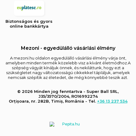
Biztonságos és gyors
online bankkártya
Mezoni - egyedülálló vásárlási élmény
A mezoni.hu oldalon egyedülálló vásárlási élmény várja önt,
amelyben minden termék közelebb visz a kívánt életmódhoz.A
szépség vágyát kínáljuk önnek, és nekiláttunk, hogy ezt a
szükségletet nagy változatosságú cikkekkel tápláljuk, amelyek
nemcsak szépítik az életedet, de még könnyebbé teszik azt.
© 2026 Minden jog fenntartva - Super Ball SRL,
J35/3570/2004, RO16992274
Orțișoara, nr. 282B, Timiș, România - Tel.
+36 13 237 534