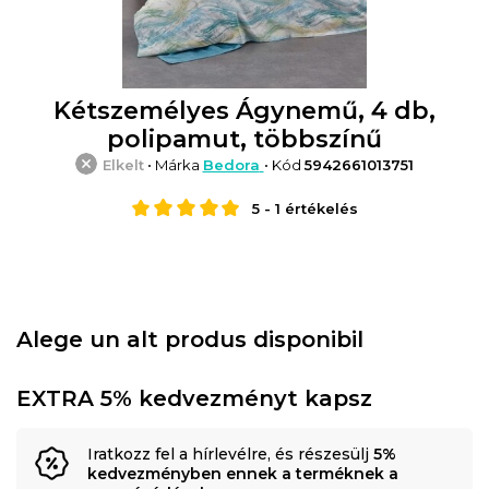
Kétszemélyes Ágynemű, 4 db,
polipamut, többszínű
Elkelt
• Márka
Bedora
• Kód
5942661013751
5
-
1
értékelés
Alege un alt produs disponibil
EXTRA 5% kedvezményt kapsz
Iratkozz fel a hírlevélre, és részesülj
5%
kedvezményben ennek a terméknek a