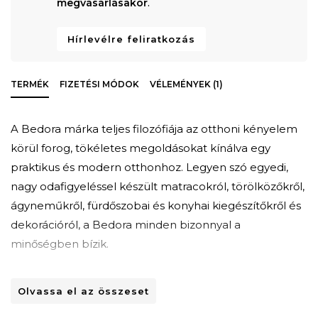
megvásárlásakor
.
Hírlevélre feliratkozás
TERMÉK
FIZETÉSI MÓDOK
VÉLEMÉNYEK (1)
A Bedora márka teljes filozófiája az otthoni kényelem
körül forog, tökéletes megoldásokat kínálva egy
praktikus és modern otthonhoz. Legyen szó egyedi,
nagy odafigyeléssel készült matracokról, törölközőkről,
ágyneműkről, fürdőszobai és konyhai kiegészítőkről és
dekorációról, a Bedora minden bizonnyal a
minőségben bízik.
Mosási útmutató:
Olvassa el az összeset
Mosható mosógépben 30 fokon. Fehérítőnek nem
használatos, rendesen szárad, közepes hőfokon vasalás