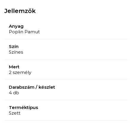
javasolt.
Jellemzők
A készlet tartalma: Paplanhuzat 200 x 220 cm; Lepedő
220 x 240 cm; 2 párnahuzat 50 x 70 cm.
Anyag
Anyagösszetétel: 80% pamut és 20% poliészter.
Poplin Pamut
Szín
Színes
Mert
2 személy
Darabszám / készlet
4 db
Terméktípus
Szett