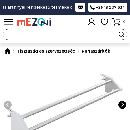
r aránnyal rendelkező termékek
A legjobb design-minőség-á
+36 13 237 534
0
Tisztaság és szervezettség
Ruhaszárítók