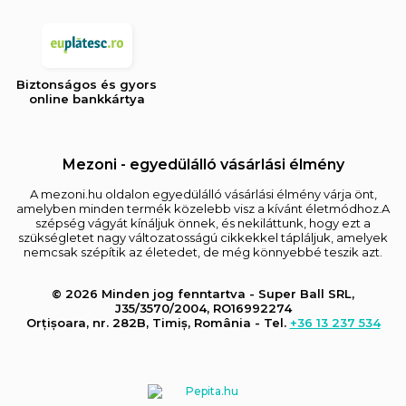
Biztonságos és gyors
online bankkártya
Mezoni - egyedülálló vásárlási élmény
A mezoni.hu oldalon egyedülálló vásárlási élmény várja önt,
amelyben minden termék közelebb visz a kívánt életmódhoz.A
szépség vágyát kínáljuk önnek, és nekiláttunk, hogy ezt a
szükségletet nagy változatosságú cikkekkel tápláljuk, amelyek
nemcsak szépítik az életedet, de még könnyebbé teszik azt.
© 2026 Minden jog fenntartva - Super Ball SRL,
J35/3570/2004, RO16992274
Orțișoara, nr. 282B, Timiș, România - Tel.
+36 13 237 534