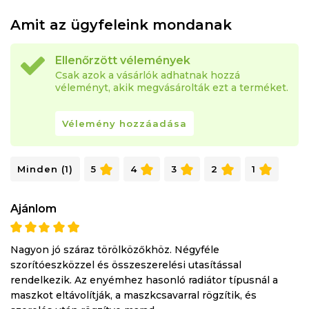
Amit az ügyfeleink mondanak
Ellenőrzött vélemények
Csak azok a vásárlók adhatnak hozzá
véleményt, akik megvásárolták ezt a terméket.
Vélemény hozzáadása
Minden (1)
5
4
3
2
1
Ajánlom
Nagyon jó száraz törölközőkhöz. Négyféle
szorítóeszközzel és összeszerelési utasítással
rendelkezik. Az enyémhez hasonló radiátor típusnál a
maszkot eltávolítják, a maszkcsavarral rögzítik, és