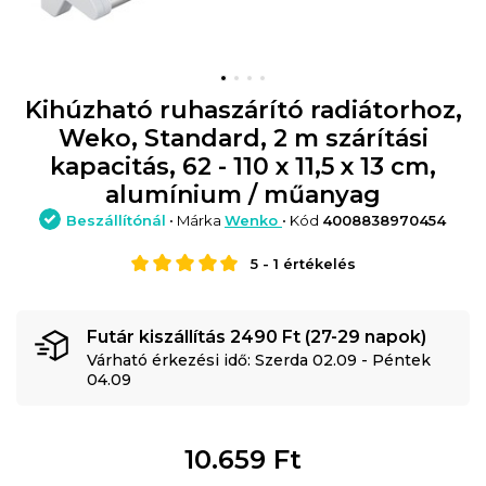
Kihúzható ruhaszárító radiátorhoz,
Weko, Standard, 2 m szárítási
kapacitás, 62 - 110 x 11,5 x 13 cm,
alumínium / műanyag
Beszállítónál
• Márka
Wenko
• Kód
4008838970454
5
-
1
értékelés
Futár kiszállítás 2490 Ft (27-29 napok)
Várható érkezési idő: Szerda 02.09 - Péntek
04.09
10.659
Ft