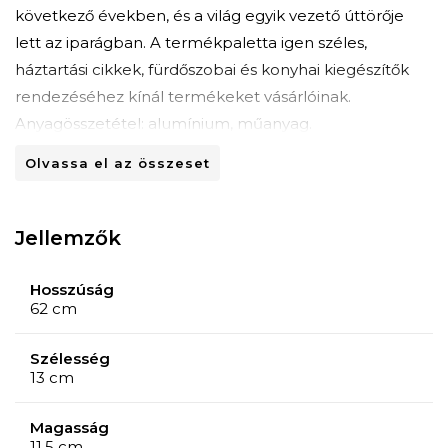
következő években, és a világ egyik vezető úttörője
lett az iparágban. A termékpaletta igen széles,
háztartási cikkek, fürdőszobai és konyhai kiegészítők
rendezéséhez kínál termékeket vásárlóinak.
Anyagösszetétel: alumínium, műanyag.
Hossza 62 cm-ről 110 cm-re bővíthető.
Olvassa el az összeset
Jellemzők
Hosszúság
62 cm
Szélesség
13 cm
Magasság
11.5 cm