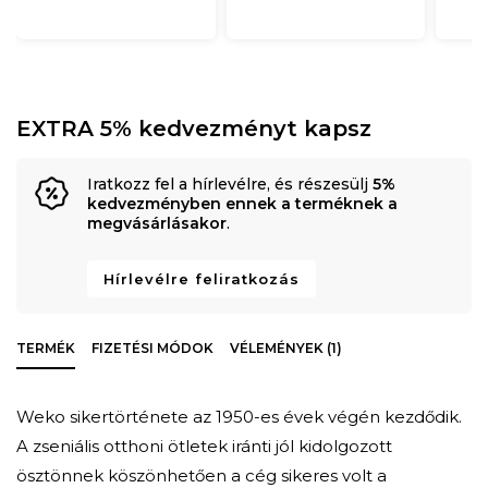
EXTRA 5% kedvezményt kapsz
Iratkozz fel a hírlevélre, és részesülj
5%
kedvezményben ennek a terméknek a
megvásárlásakor
.
Hírlevélre feliratkozás
TERMÉK
FIZETÉSI MÓDOK
VÉLEMÉNYEK (1)
Weko sikertörténete az 1950-es évek végén kezdődik.
A zseniális otthoni ötletek iránti jól kidolgozott
ösztönnek köszönhetően a cég sikeres volt a