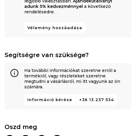
legjobb választásban.
Ajándékutalványt
adunk 5% kedvezménnyel
a következő
rendelésedre.
Vélemény hozzáadása
Segítségre van szüksége?
Ha további információkat szeretne erről a
termékről, vagy részleteket szeretne
megtudni a vásárlásról, mi itt vagyunk az ön
számára.
Információ kérése
+36 13 237 534
Oszd meg