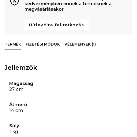
kedvezményben ennek a terméknek a
megvásárlásakor
.
Hírlevélre feliratkozás
TERMÉK
FIZETÉSI MÓDOK
VÉLEMÉNYEK (1)
Jellemzők
Magasság
27 cm
Átmérő
14 cm
Súly
1 kg