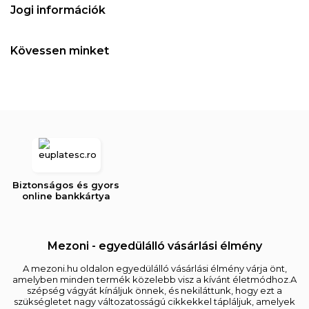
Jogi információk
Kövessen minket
Biztonságos és gyors
online bankkártya
Mezoni - egyedülálló vásárlási élmény
A mezoni.hu oldalon egyedülálló vásárlási élmény várja önt,
amelyben minden termék közelebb visz a kívánt életmódhoz.A
szépség vágyát kínáljuk önnek, és nekiláttunk, hogy ezt a
szükségletet nagy változatosságú cikkekkel tápláljuk, amelyek