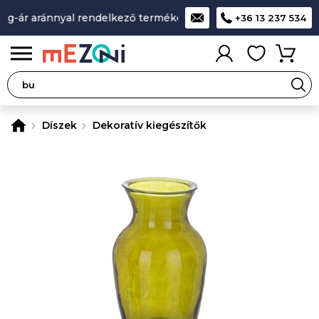
g-ár aránnyal rendelkező termékek
A legjobb design-minősé
+36 13 237 534
0
Díszek
Dekoratív kiegészítők