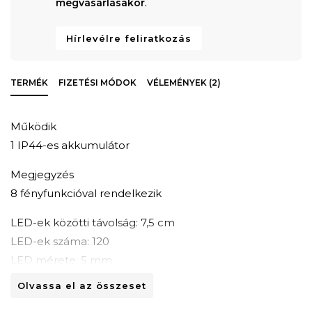
megvásárlásakor
.
Hírlevélre feliratkozás
TERMÉK
FIZETÉSI MÓDOK
VÉLEMÉNYEK (2)
Működik
1 IP44-es akkumulátor
Megjegyzés
8 fényfunkcióval rendelkezik
LED-ek közötti távolság: 7,5 cm
LED-ek száma: 120
LED mérete: 5 mm
Olvassa el az összeset