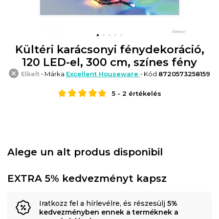
Kültéri karácsonyi fénydekoráció,
120 LED-el, 300 cm, színes fény
Elkelt
• Márka
Excellent Houseware
• Kód
8720573258159
5
-
2
értékelés
Alege un alt produs disponibil
EXTRA 5% kedvezményt kapsz
Iratkozz fel a hírlevélre, és részesülj
5%
kedvezményben ennek a terméknek a