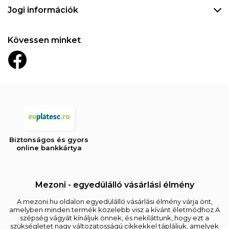
Jogi információk
Kövessen minket
Biztonságos és gyors
online bankkártya
Mezoni - egyedülálló vásárlási élmény
A mezoni.hu oldalon egyedülálló vásárlási élmény várja önt,
amelyben minden termék közelebb visz a kívánt életmódhoz.A
szépség vágyát kínáljuk önnek, és nekiláttunk, hogy ezt a
szükségletet nagy változatosságú cikkekkel tápláljuk, amelyek