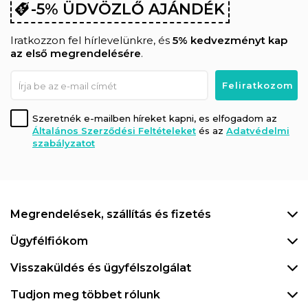
-5% ÜDVÖZLŐ AJÁNDÉK
Iratkozzon fel hírlevelünkre, és
5% kedvezményt kap
az első megrendelésére
.
Szeretnék e-mailben híreket kapni, es elfogadom az
Általános Szerződési Feltételeket
és az
Adatvédelmi
szabályzatot
Megrendelések, szállítás és fizetés
Ügyfélfiókom
Visszaküldés és ügyfélszolgálat
Tudjon meg többet rólunk