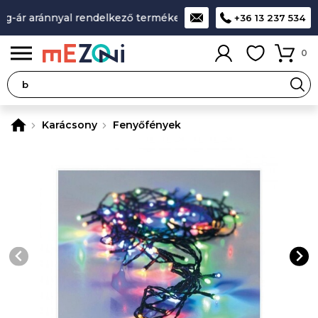
-ár aránnyal rendelkező termékek
A legjobb design-minőség
+36 13 237 534
0
Karácsony
Fenyőfények