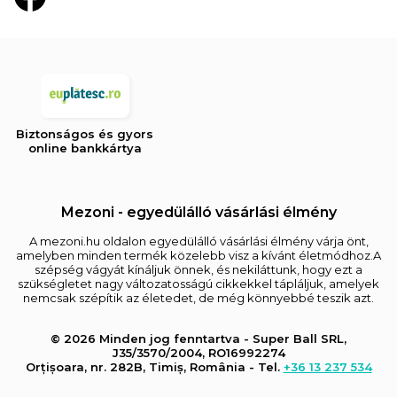
Biztonságos és gyors
online bankkártya
Mezoni - egyedülálló vásárlási élmény
A mezoni.hu oldalon egyedülálló vásárlási élmény várja önt,
amelyben minden termék közelebb visz a kívánt életmódhoz.A
szépség vágyát kínáljuk önnek, és nekiláttunk, hogy ezt a
szükségletet nagy változatosságú cikkekkel tápláljuk, amelyek
nemcsak szépítik az életedet, de még könnyebbé teszik azt.
© 2026 Minden jog fenntartva - Super Ball SRL,
J35/3570/2004, RO16992274
Orțișoara, nr. 282B, Timiș, România - Tel.
+36 13 237 534