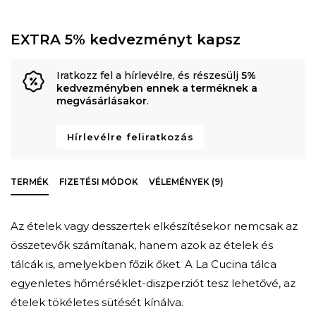
EXTRA 5% kedvezményt kapsz
Iratkozz fel a hírlevélre, és részesülj
5%
kedvezményben ennek a terméknek a
megvásárlásakor
.
Hírlevélre feliratkozás
TERMÉK
FIZETÉSI MÓDOK
VÉLEMÉNYEK (9)
Az ételek vagy desszertek elkészítésekor nemcsak az
összetevők számítanak, hanem azok az ételek és
tálcák is, amelyekben főzik őket. A La Cucina tálca
egyenletes hőmérséklet-diszperziót tesz lehetővé, az
ételek tökéletes sütését kínálva.