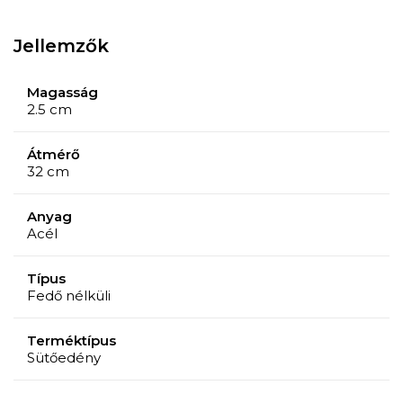
Jellemzők
Magasság
2.5 cm
Átmérő
32 cm
Anyag
Acél
Típus
Fedő nélküli
Terméktípus
Sütőedény