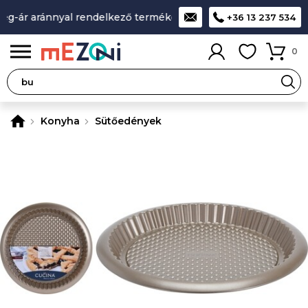
g-ár aránnyal rendelkező termékek
A legjobb design-minősé
+36 13 237 534
0
Konyha
Sütőedények