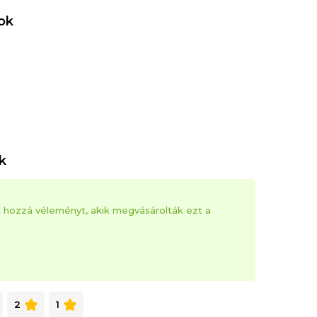
ok
k
k hozzá véleményt, akik megvásárolták ezt a
2
1