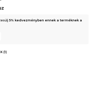
sz
zesülj
5% kedvezményben ennek a terméknek a
 (1)