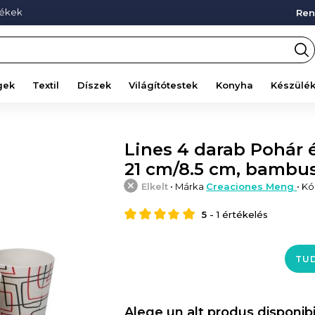
mékek
Ren
gek
Textil
Díszek
Világítótestek
Konyha
Készülé
Lines 4 darab Pohár 
21 cm/8.5 cm, bambu
Elkelt
• Márka
Creaciones Meng
• K
5
-
1
értékelés
TUD
Alege un alt produs disponibi