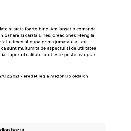
ate si arata foarte bine. Am lansat o comanda
 pahare si carafa Lines, Creaciones Meng la
etat-o imediat dupa prima jumatate a lunii
a sunt multumita de aspectul si de utilitatea
iar raportul calitate-pret este peste asteptari !
 27.12.2021 - eredetileg a mezoni.ro oldalon
adjon hozzá