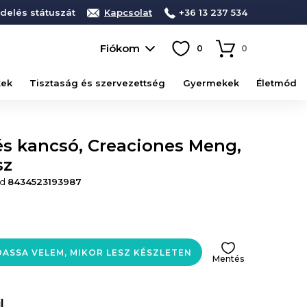
delés státuszát
Kapcsolat
+36 13 237 534
Fiókom
0
0
kek
Tisztaság és szervezettség
Gyermekek
Életmód
és kancsó, Creaciones Meng,
sz
ód
8434523193987
ASSA VELEM, MIKOR LESZ KÉSZLETEN
Mentés
l