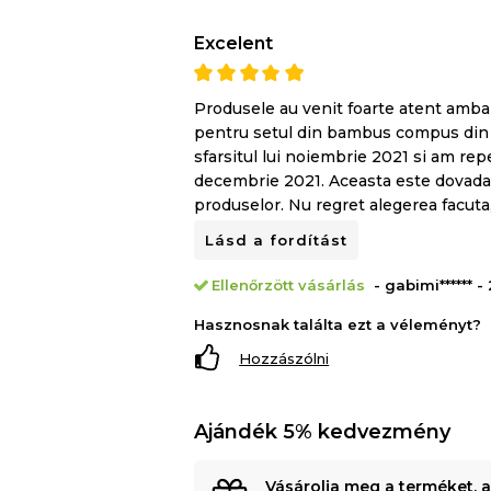
Excelent
Produsele au venit foarte atent ambal
pentru setul din bambus compus din 4
sfarsitul lui noiembrie 2021 si am rep
decembrie 2021. Aceasta este dovada c
produselor. Nu regret alegerea facuta, 
Lásd a fordítást
Ellenőrzött vásárlás
- gabimi****** -
Hasznosnak találta ezt a véleményt?
Hozzászólni
Ajándék 5% kedvezmény
Vásárolja meg a terméket, 