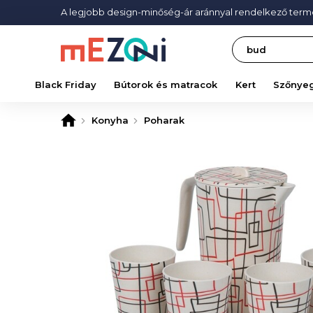
A legjobb design-minőség-ár aránnyal rendelkező ter
Search
Black Friday
Bútorok és matracok
Kert
Szőnye
Konyha
Poharak