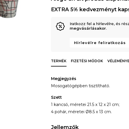
EXTRA 5% kedvezményt kap
Iratkozz fel a hírlevélre, és rés
megvásárlásakor
.
Hírlevélre feliratkozás
TERMÉK
FIZETÉSI MÓDOK
VÉLEMÉNYEK
Megjegyzés
Mosogatógépben tisztítható.
Szett
1 kancsó, méretei 21.5 x 12 x 21 cm;
4 pohár, méretei Ø8.5 x 13 cm.
Jellemzők