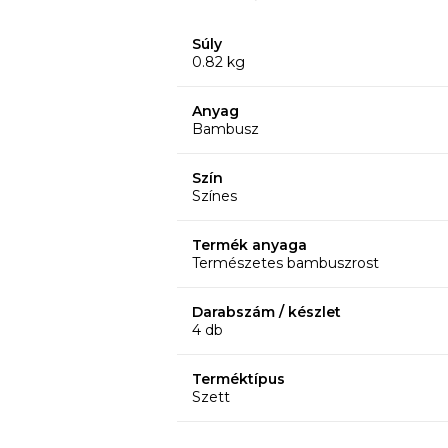
Súly
0.82 kg
Anyag
Bambusz
Szín
Színes
Termék anyaga
Természetes bambuszrost
Darabszám / készlet
4 db
Terméktípus
Szett