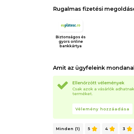
Rugalmas fizetési megoldás
Biztonságos és
gyors online
bankkártya
Amit az ügyfeleink mondana
Ellenőrzött vélemények
Csak azok a vásárlók adhatna
terméket.
Vélemény hozzáadása
Minden (1)
5
4
3