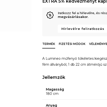
EXTRA 5% kedvezményt kap
Iratkozz fel a hírlevélre, és rés
megvásárlásakor
.
Hírlevélre feliratkozás
TERMÉK
FIZETÉSI MÓDOK
VÉLEMÉNYE
A Lumineo műfenyő tökéletes kiegészí
fém állványból, 1 db 22 cm átmérőjű szá
Jellemzők
Magasság
180 cm
Anyag