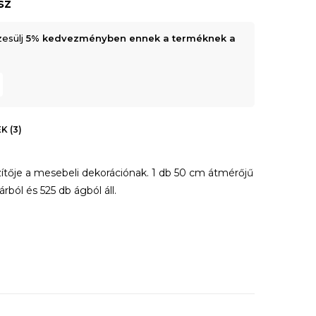
sz
zesülj
5% kedvezményben ennek a terméknek a
K (3)
tője a mesebeli dekorációnak. 1 db 50 cm átmérőjű
rból és 525 db ágból áll.