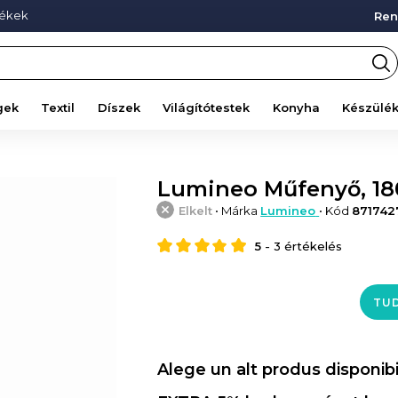
mékek
Ren
gek
Textil
Díszek
Világítótestek
Konyha
Készülé
Lumineo Műfenyő, 18
Elkelt
• Márka
Lumineo
• Kód
871742
5
-
3
értékelés
TUD
Alege un alt produs disponibi