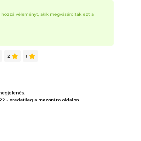
k hozzá véleményt, akik megvásárolták ezt a
2
1
megjelenés.
022 - eredetileg a mezoni.ro oldalon