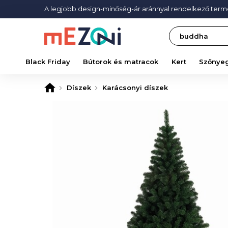
A legjobb design-minőség-ár aránnyal rendelkező ter
Search
Black Friday
Bútorok és matracok
Kert
Szőnye
Díszek
Karácsonyi díszek