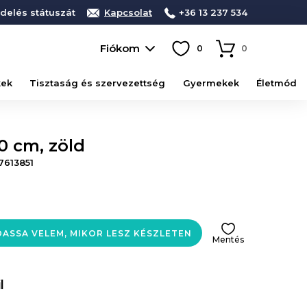
delés státuszát
Kapcsolat
+36 13 237 534
Fiókom
0
0
kek
Tisztaság és szervezettség
Gyermekek
Életmód
0 cm, zöld
7613851
ASSA VELEM, MIKOR LESZ KÉSZLETEN
Mentés
l