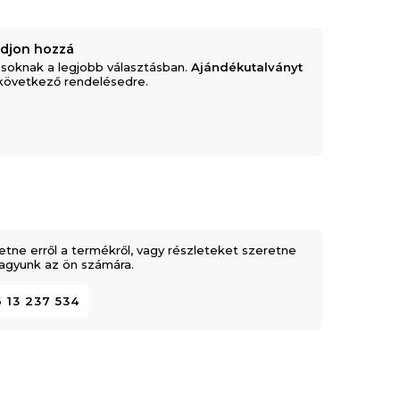
adjon hozzá
soknak a legjobb választásban.
Ajándékutalványt
következő rendelésedre.
etne erről a termékről, vagy részleteket szeretne
 vagyunk az ön számára.
 13 237 534