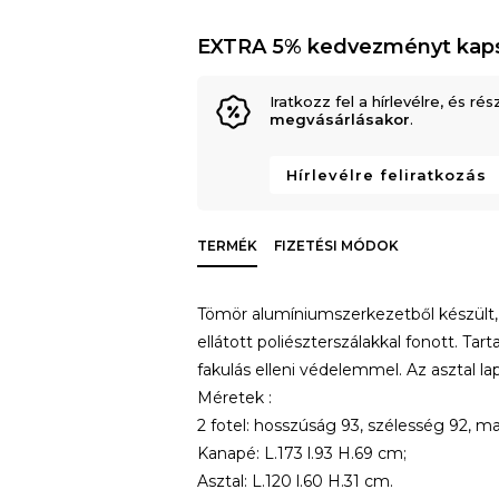
EXTRA 5% kedvezményt kap
Iratkozz fel a hírlevélre, és rés
megvásárlásakor
.
Hírlevélre feliratkozás
TERMÉK
FIZETÉSI MÓDOK
Tömör alumíniumszerkezetből készült,
ellátott poliészterszálakkal fonott. T
fakulás elleni védelemmel. Az asztal l
Méretek :
2 fotel: hosszúság 93, szélesség 92, 
Kanapé: L.173 l.93 H.69 cm;
Asztal: L.120 l.60 H.31 cm.