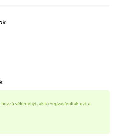
ok
k
k hozzá véleményt, akik megvásárolták ezt a