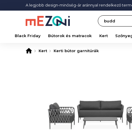
A legjobb design-minőség-ár aránnyal rendelkező ter
Search
Black Friday
Bútorok és matracok
Kert
Szőnye
Kert
Kerti bútor garnitúrák