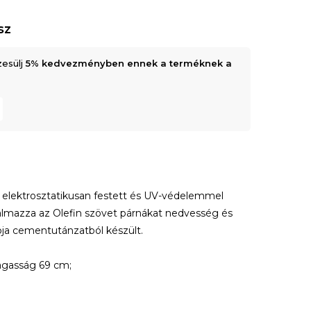
sz
zesülj
5% kedvezményben ennek a terméknek a
 elektrosztatikusan festett és UV-védelemmel
artalmazza az Olefin szövet párnákat nedvesség és
apja cementutánzatból készült.
magasság 69 cm;