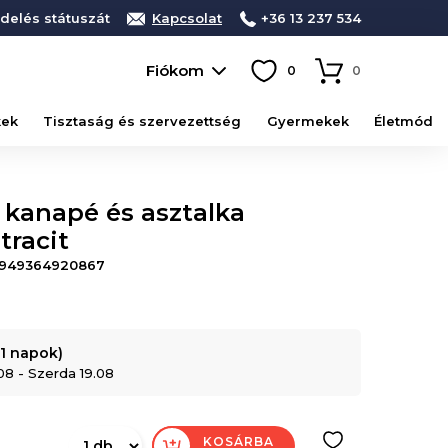
delés státuszát
Kapcsolat
+36 13 237 534
Fiókom
0
0
kek
Tisztaság és szervezettség
Gyermekek
Életmód
, kanapé és asztalka
tracit
949364920867
11 napok)
.08 - Szerda 19.08
KOSÁRBA