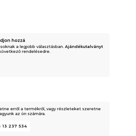
adjon hozzá
soknak a legjobb választásban.
Ajándékutalványt
következő rendelésedre.
etne erről a termékről, vagy részleteket szeretne
 vagyunk az ön számára.
 13 237 534