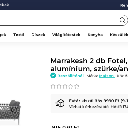
mékek
Ren
gek
Textil
Díszek
Világítótestek
Konyha
Készülé
Marrakesh 2 db Fotel
alumínium, szürke/an
Beszállítónál
• Márka
Maison
• Kód
5
Futár kiszállítás 9990 Ft (9-
Várható érkezési idő: Hétfő 17
916.030
Ft