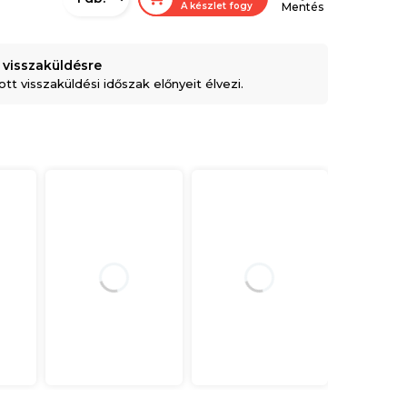
A készlet fogy
Mentés
 visszaküldésre
t visszaküldési időszak előnyeit élvezi.