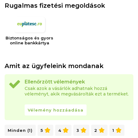
Rugalmas fizetési megoldások
Biztonságos és gyors
online bankkártya
Amit az ügyfeleink mondanak
Ellenőrzött vélemények
Csak azok a vásárlók adhatnak hozzá
véleményt, akik megvásárolták ezt a terméket.
Vélemény hozzáadása
Minden (1)
5
4
3
2
1