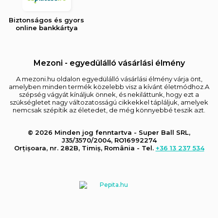
Biztonságos és gyors
online bankkártya
Mezoni - egyedülálló vásárlási élmény
A mezoni.hu oldalon egyedülálló vásárlási élmény várja önt,
amelyben minden termék közelebb visz a kívánt életmódhoz.A
szépség vágyát kínáljuk önnek, és nekiláttunk, hogy ezt a
szükségletet nagy változatosságú cikkekkel tápláljuk, amelyek
nemcsak szépítik az életedet, de még könnyebbé teszik azt.
© 2026 Minden jog fenntartva - Super Ball SRL,
J35/3570/2004, RO16992274
Orțișoara, nr. 282B, Timiș, România - Tel.
+36 13 237 534