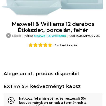
Maxwell & Williams 12 darabos
Étkészlet, porcelán, fehér
Elkelt
• Márka
Maxwell & Williams
• Kód
9315121709703
5
-
1
értékelés
Alege un alt produs disponibil
EXTRA 5% kedvezményt kapsz
Iratkozz fel a hírlevélre, és részesülj
5%
kedvezményben ennek a terméknek a