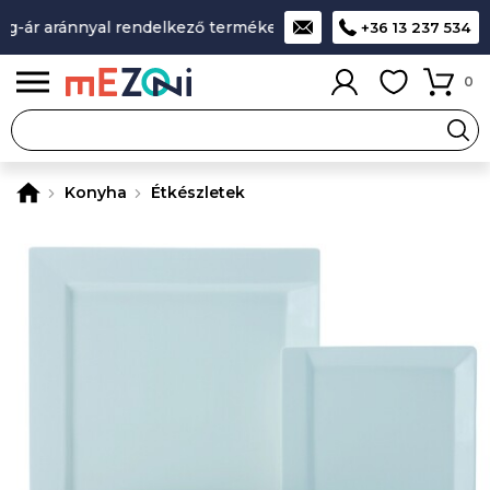
g-ár aránnyal rendelkező termékek
A legjobb design-minőség
+36 13 237 534
0
Konyha
Étkészletek