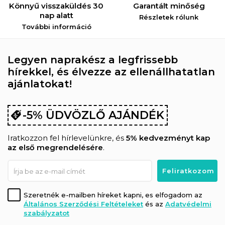
Könnyű visszaküldés 30
Garantált minőség
nap alatt
Részletek rólunk
További információ
Legyen naprakész a legfrissebb
hírekkel, és élvezze az ellenállhatatlan
ajánlatokat!
-5% ÜDVÖZLŐ AJÁNDÉK
Iratkozzon fel hírlevelünkre, és
5% kedvezményt kap
az első megrendelésére
.
Szeretnék e-mailben híreket kapni, es elfogadom az
Általános Szerződési Feltételeket
és az
Adatvédelmi
szabályzatot