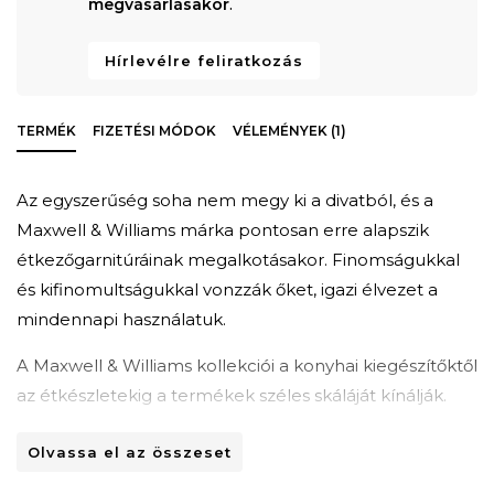
megvásárlásakor
.
Hírlevélre feliratkozás
TERMÉK
FIZETÉSI MÓDOK
VÉLEMÉNYEK (1)
Az egyszerűség soha nem megy ki a divatból, és a
Maxwell & Williams márka pontosan erre alapszik
étkezőgarnitúráinak megalkotásakor. Finomságukkal
és kifinomultságukkal vonzzák őket, igazi élvezet a
mindennapi használatuk.
A Maxwell & Williams kollekciói a konyhai kiegészítőktől
az étkészletekig a termékek széles skáláját kínálják.
Mindegyik termékcsalád úgy lett kialakítva, hogy
Olvassa el az összeset
kiegészítse és fokozza mindennapi életét. A Maxwell &
Williams termékei mindig kortársak, de ugyanakkor