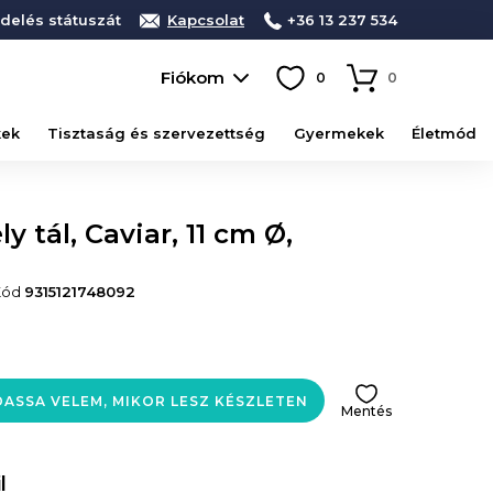
delés státuszát
Kapcsolat
+36 13 237 534
Fiókom
0
0
kek
Tisztaság és szervezettség
Gyermekek
Életmód
 tál, Caviar, 11 cm Ø,
Kód
9315121748092
ASSA VELEM, MIKOR LESZ KÉSZLETEN
Mentés
l