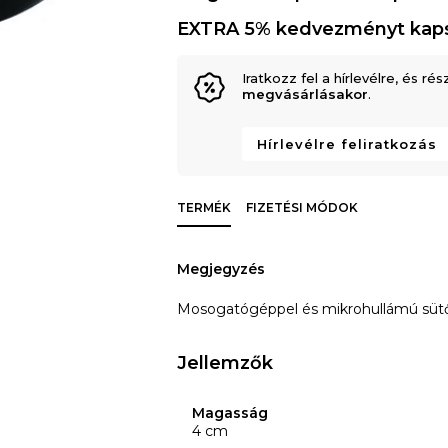
EXTRA 5% kedvezményt kap
Iratkozz fel a hírlevélre, és rés
megvásárlásakor
.
Hírlevélre feliratkozás
TERMÉK
FIZETÉSI MÓDOK
Megjegyzés
Mosogatógéppel és mikrohullámú sütőv
Jellemzők
Magasság
4 cm