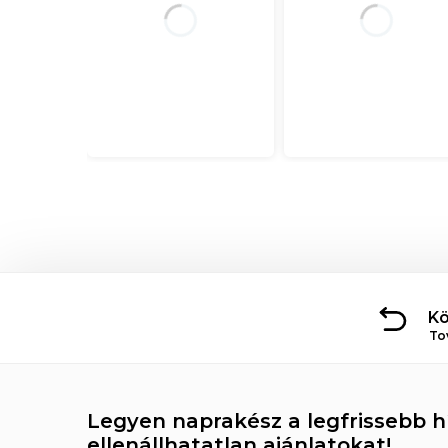
Kö
To
Legyen naprakész a legfrissebb hí
ellenállhatatlan ajánlatokat!