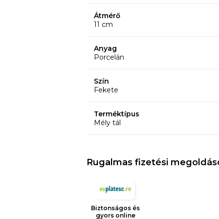
Átmérő
11 cm
Anyag
Porcelán
Szín
Fekete
Terméktípus
Mély tál
Rugalmas fizetési megoldás
Biztonságos és
gyors online