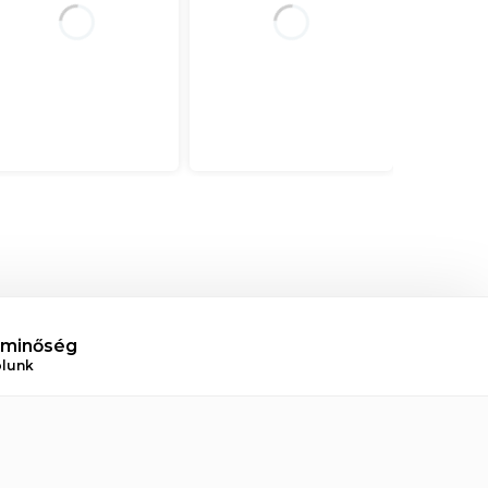
 minőség
ólunk