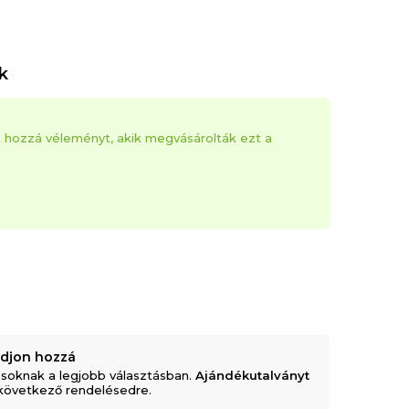
k
k hozzá véleményt, akik megvásárolták ezt a
adjon hozzá
soknak a legjobb választásban.
Ajándékutalványt
következő rendelésedre.