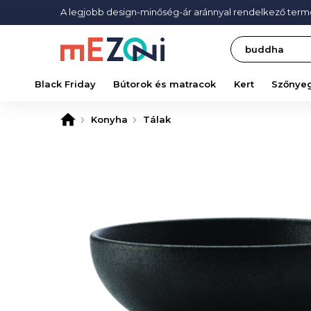
A legjobb design-minőség-ár aránnyal rendelkező ter
Search
Black Friday
Bútorok és matracok
Kert
Szőnye
Konyha
Tálak