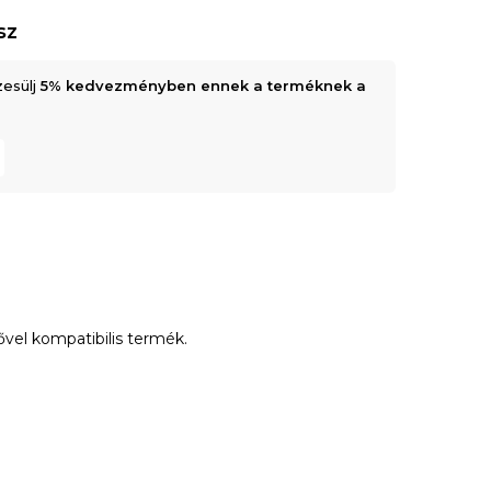
sz
zesülj
5% kedvezményben ennek a terméknek a
el kompatibilis termék.