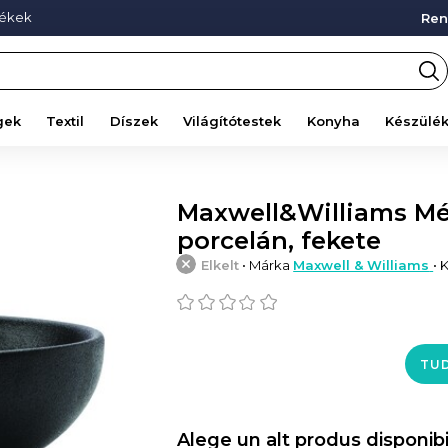
mékek
Ren
gek
Textil
Díszek
Világítótestek
Konyha
Készülé
Maxwell&Williams Mély
porcelán, fekete
Elkelt
• Márka
Maxwell & Williams
• 
TUD
Alege un alt produs disponibi