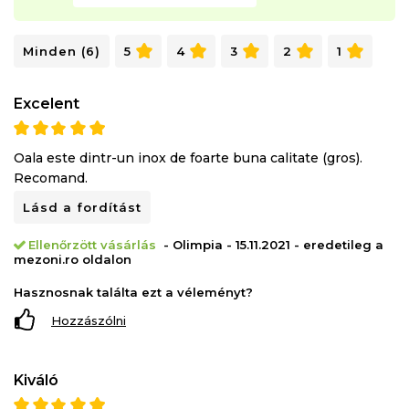
Minden (6)
5
4
3
2
1
Excelent
Oala este dintr-un inox de foarte buna calitate (gros).
Recomand.
Lásd a fordítást
Ellenőrzött vásárlás
- Olimpia - 15.11.2021 - eredetileg a
mezoni.ro oldalon
Hasznosnak találta ezt a véleményt?
Hozzászólni
Kiváló