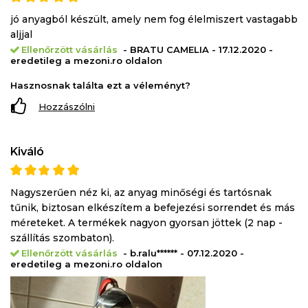
jó anyagból készült, amely nem fog élelmiszert vastagabb
aljjal
Ellenőrzött vásárlás
- BRATU CAMELIA - 17.12.2020 -
eredetileg a mezoni.ro oldalon
Hasznosnak találta ezt a véleményt?
Hozzászólni
Kiváló
Nagyszerűen néz ki, az anyag minőségi és tartósnak
tűnik, biztosan elkészítem a befejezési sorrendet és más
méreteket. A termékek nagyon gyorsan jöttek (2 nap -
szállítás szombaton).
Ellenőrzött vásárlás
- b.ralu****** - 07.12.2020 -
eredetileg a mezoni.ro oldalon