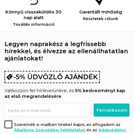
Könnyű visszaküldés 30
Garantált minőség
nap alatt
Részletek rólunk
További információ
Legyen naprakész a legfrissebb
hírekkel, és élvezze az ellenállhatatlan
ajánlatokat!
-5% ÜDVÖZLŐ AJÁNDÉK
Iratkozzon fel hírlevelünkre, és
5% kedvezményt kap
az első megrendelésére
.
Szeretnék e-mailben híreket kapni, es elfogadom az
Általános Szerződési Feltételeket
és az
Adatvédelmi