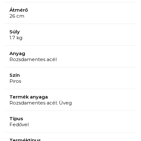
Átmérő
26 cm
Súly
1.7 kg
Anyag
Rozsdamentes acél
Szín
Piros
Termék anyaga
Rozsdamentes acél; Üveg
Típus
Fedővel
Terméktípus