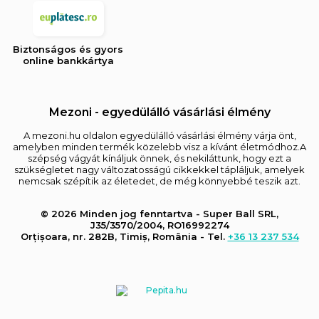
Biztonságos és gyors
online bankkártya
Mezoni - egyedülálló vásárlási élmény
A mezoni.hu oldalon egyedülálló vásárlási élmény várja önt,
amelyben minden termék közelebb visz a kívánt életmódhoz.A
szépség vágyát kínáljuk önnek, és nekiláttunk, hogy ezt a
szükségletet nagy változatosságú cikkekkel tápláljuk, amelyek
nemcsak szépítik az életedet, de még könnyebbé teszik azt.
© 2026 Minden jog fenntartva - Super Ball SRL,
J35/3570/2004, RO16992274
Orțișoara, nr. 282B, Timiș, România - Tel.
+36 13 237 534