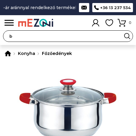
ár aránnyal rendelkező termékek
A legjobb design-minőség-
+36 13 237 534
0
Konyha
Főzőedények