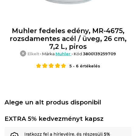
Muhler fedeles edény, MR-4675,
rozsdamentes acél / üveg, 26 cm,
7,2 L, piros
Elkelt
• Márka
Muhler
• Kód
3800139259709
5
-
6
értékelés
Alege un alt produs disponibil
EXTRA 5% kedvezményt kapsz
Iratkozz fel a hírlevélre, és részesülj
5%