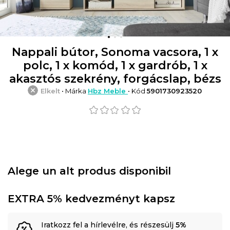
Nappali bútor, Sonoma vacsora, 1 x
polc, 1 x komód, 1 x gardrób, 1 x
akasztós szekrény, forgácslap, bézs
Elkelt
• Márka
Hbz Meble
• Kód
5901730923520
Alege un alt produs disponibil
EXTRA 5% kedvezményt kapsz
Iratkozz fel a hírlevélre, és részesülj
5%