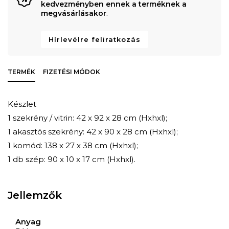
kedvezményben ennek a terméknek a
megvásárlásakor
.
Hírlevélre feliratkozás
TERMÉK
FIZETÉSI MÓDOK
Készlet
1 szekrény / vitrin: 42 x 92 x 28 cm (Hxhxl);
1 akasztós szekrény: 42 x 90 x 28 cm (Hxhxl);
1 komód: 138 x 27 x 38 cm (Hxhxl);
1 db szép: 90 x 10 x 17 cm (Hxhxl).
Jellemzők
Anyag