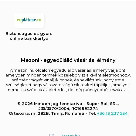
Biztonságos és gyors
online bankkártya
Mezoni - egyedülálló vásárlási élmény
A mezoni.hu oldalon egyedülálló vásárlási élmény várja önt,
amelyben minden termék közelebb visz a kívánt életmódhoz.A
szépség vágyát kínáljuk önnek, és nekiláttunk, hogy ezt a
szükségletet nagy változatosságú cikkekkel tápláljuk, amelyek
nemcsak szépítik az életedet, de még könnyebbé teszik azt.
© 2026 Minden jog fenntartva - Super Ball SRL,
J35/3570/2004, RO16992274
Orțișoara, nr. 282B, Timiș, România - Tel.
+36 13 237 534