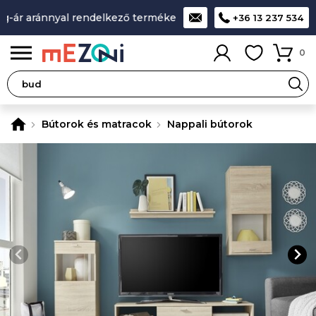
-ár aránnyal rendelkező termékek
A legjobb design-minőség
+36 13 237 534
0
Bútorok és matracok
Nappali bútorok