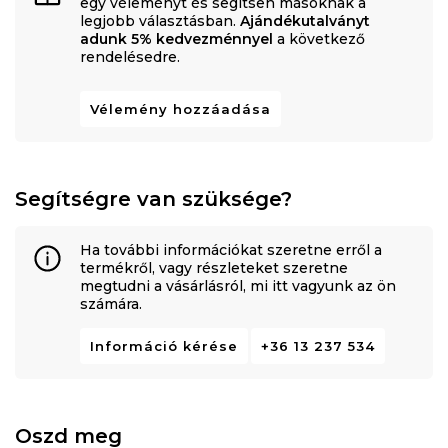
egy véleményt és segítsen másoknak a
legjobb választásban.
Ajándékutalványt
adunk 5% kedvezménnyel
a következő
rendelésedre.
Vélemény hozzáadása
Segítségre van szüksége?
Ha további információkat szeretne erről a
termékről, vagy részleteket szeretne
megtudni a vásárlásról, mi itt vagyunk az ön
számára.
Információ kérése
+36 13 237 534
Oszd meg