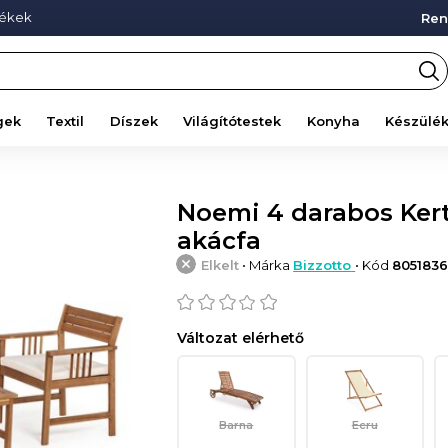
mékek
Ren
gek
Textil
Díszek
Világítótestek
Konyha
Készülé
Noemi 4 darabos Kerti
akácfa
Elkelt
• Márka
Bizzotto
• Kód
8051836
Változat elérhető
Barna
Ecru