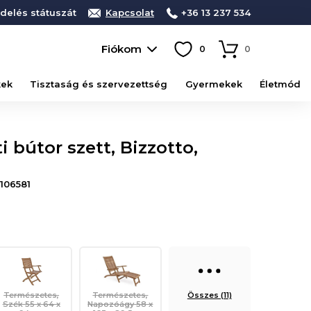
delés státuszát
Kapcsolat
+36 13 237 534
Fiókom
0
0
kek
Tisztaság és szervezettség
Gyermekek
Életmód
 bútor szett, Bizzotto,
106581
Természetes,
Természetes,
Összes (11)
Szék 55 x 64 x
Napozóágy 58 x