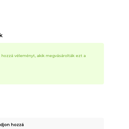
k
k hozzá véleményt, akik megvásárolták ezt a
adjon hozzá