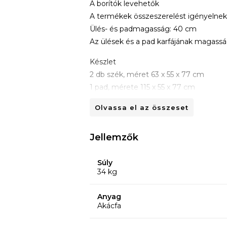
A borítók levehetők
A termékek összeszerelést igényelne
Ülés- és padmagasság: 40 cm
Az ülések és a pad karfájának magass
Készlet
2 db szék, méret 63 x 55 x 77 cm
1 pad, mérete 115 x 55 x 77 cm
1 dohányzóasztal, méretek 80 x 50 x 
Olvassa el az összeset
Jellemzők
Súly
34 kg
Anyag
Akácfa