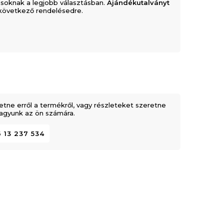
soknak a legjobb választásban.
Ajándékutalványt
következő rendelésedre.
etne erről a termékről, vagy részleteket szeretne
 vagyunk az ön számára.
 13 237 534