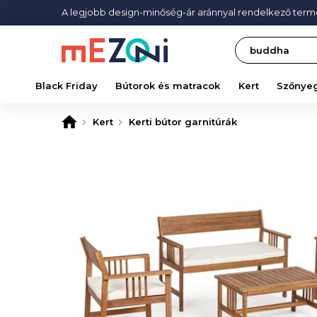
A legjobb design-minőség-ár aránnyal rendelkező ter
Search
Black Friday
Bútorok és matracok
Kert
Szőnye
Kert
Kerti bútor garnitúrák