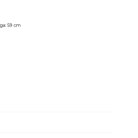
k
ága: 59 cm
40 cm