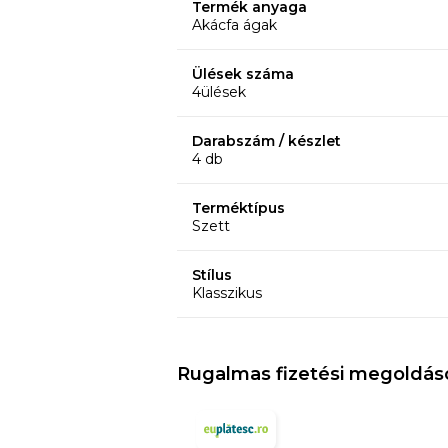
Termék anyaga
Akácfa ágak
Ülések száma
4ülések
Darabszám / készlet
4 db
Terméktípus
Szett
Stílus
Klasszikus
Rugalmas fizetési megoldás