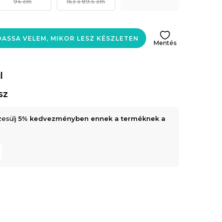
94 cm
163 x 89.5 cm
ASSA VELEM, MIKOR LESZ KÉSZLETEN
Mentés
l
sz
zesülj
5% kedvezményben ennek a terméknek a