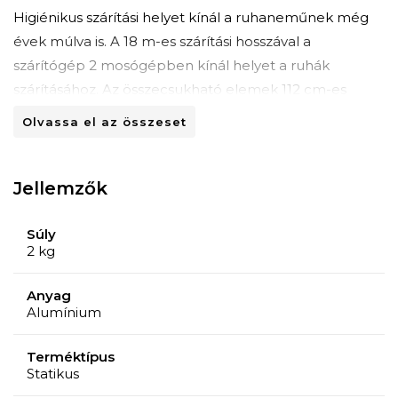
Higiénikus szárítási helyet kínál a ruhaneműnek még
évek múlva is. A 18 m-es szárítási hosszával a
szárítógép 2 mosógépben kínál helyet a ruhák
szárításához. Az összecsukható elemek 112 cm-es
magassága hosszú ruhaneműk tárolására alkalmas.
Olvassa el az összeset
Anyagösszetétel: alumínium, műanyag.
Jellemzők
Súly
2 kg
Anyag
Alumínium
Terméktípus
Statikus