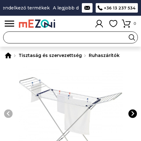
rendelkező termékek
A legjobb design-minőség-ár aránnyal 
+36 13 237 534
0
Tisztaság és szervezettség
Ruhaszárítók