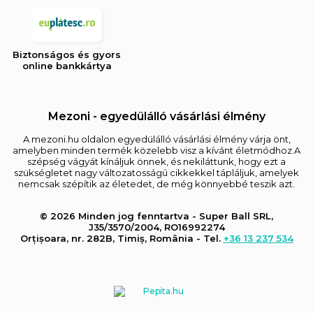
Biztonságos és gyors
online bankkártya
Mezoni - egyedülálló vásárlási élmény
A mezoni.hu oldalon egyedülálló vásárlási élmény várja önt,
amelyben minden termék közelebb visz a kívánt életmódhoz.A
szépség vágyát kínáljuk önnek, és nekiláttunk, hogy ezt a
szükségletet nagy változatosságú cikkekkel tápláljuk, amelyek
nemcsak szépítik az életedet, de még könnyebbé teszik azt.
© 2026 Minden jog fenntartva - Super Ball SRL,
J35/3570/2004, RO16992274
Orțișoara, nr. 282B, Timiș, România - Tel.
+36 13 237 534