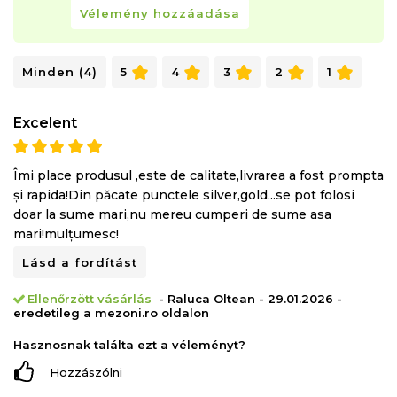
Vélemény hozzáadása
Minden (4)
5
4
3
2
1
Excelent
Îmi place produsul ,este de calitate,livrarea a fost prompta
și rapida!Din păcate punctele silver,gold...se pot folosi
doar la sume mari,nu mereu cumperi de sume asa
mari!mulțumesc!
Lásd a fordítást
Ellenőrzött vásárlás
- Raluca Oltean - 29.01.2026 -
eredetileg a mezoni.ro oldalon
Hasznosnak találta ezt a véleményt?
Hozzászólni