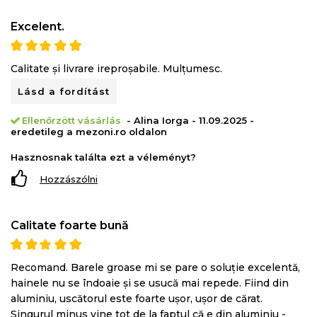
Excelent.
Calitate și livrare ireproșabile. Mulțumesc.
Lásd a fordítást
Ellenőrzött vásárlás
- Alina Iorga - 11.09.2025 -
eredetileg a mezoni.ro oldalon
Hasznosnak találta ezt a véleményt?
Hozzászólni
Calitate foarte bună
Recomand. Barele groase mi se pare o soluție excelentă,
hainele nu se îndoaie și se usucă mai repede. Fiind din
aluminiu, uscătorul este foarte ușor, ușor de cărat.
Singurul minus vine tot de la faptul că e din aluminiu -