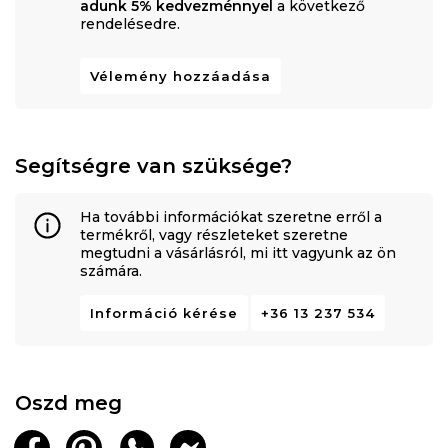
adunk 5% kedvezménnyel
a következő
rendelésedre.
Vélemény hozzáadása
Segítségre van szüksége?
Ha további információkat szeretne erről a
termékről, vagy részleteket szeretne
megtudni a vásárlásról, mi itt vagyunk az ön
számára.
Információ kérése
+36 13 237 534
Oszd meg